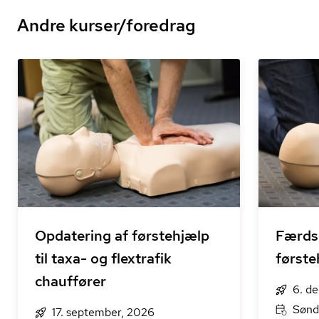
Andre kurser/foredrag
Opdatering af førstehjælp
Færdse
til taxa- og flextrafik
første
chauffører
6. d
Sønd
17. september, 2026