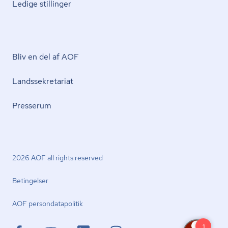
Ledige stillinger
Bliv en del af AOF
Lands­se­kre­ta­ri­at
Presserum
2026 AOF all rights reserved
Betingelser
AOF per­son­da­ta­po­li­tik