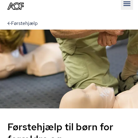
Åben
Førstehjælp
Førstehjælp til børn for