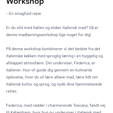
Workshop
- En smagfuld rejse
Er du vild med Italien og elsker italiensk mad? Så er
denne mad­lav­nings­wor­ks­hop lige noget for dig!
På denne workshop kombinerer vi det bedste fra det
italienske køkken med sproglig læring i en hyggelig og
afslappet atmosfære. Din underviser, Federica, er
italiener. Hun vil guide dig gennem en kulinarisk
oplevelse, hvor du vil lære atlave mad, lære lidt om
italiensk kultur og sprog, og nyde dine hjemmelavede
retter.
Federica, med rødder i charmerende Toscana, fandt vej
til København, hvor hun nu underviser i italiensk med