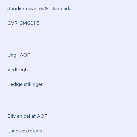
Juridisk navn: AOF Danmark
CVR: 31460115
Ung i AOF
Vedtægter
Ledige stillinger
Bliv en del af AOF
Lands­se­kre­ta­ri­at