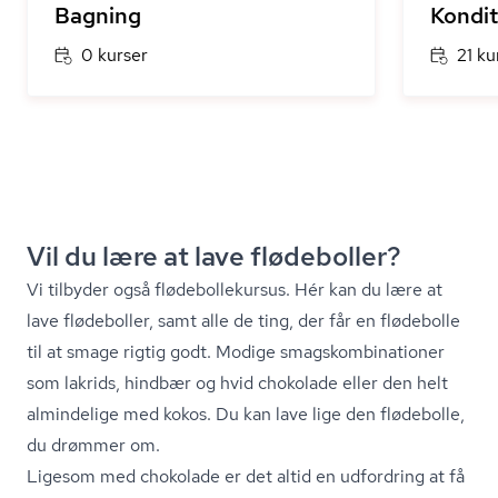
Bagning
Kondit
0 kurser
21 ku
Vil du lære at lave flødeboller?
Vi tilbyder også flø­de­bol­le­kur­sus. Hér kan du lære at
lave flødeboller, samt alle de ting, der får en flødebolle
til at smage rigtig godt. Modige smagskom­bi­na­tio­ner
som lakrids, hindbær og hvid chokolade eller den helt
almindelige med kokos. Du kan lave lige den flødebolle,
du drømmer om.
Ligesom med chokolade er det altid en udfordring at få