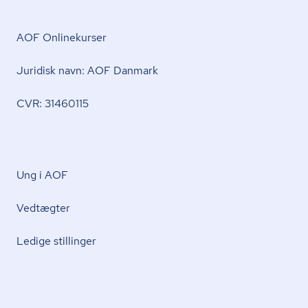
AOF Onlinekurser
Juridisk navn: AOF Danmark
CVR: 31460115
Ung i AOF
Vedtægter
Ledige stillinger