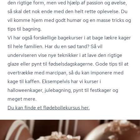
den rigtige form, men ved hjælp af passion og øvelse,
så skal det nok ende med den helt rette oplevelse. Du
vil komme hjem med godt humør og en masse tricks og
tips til bagning.
Vi har også forskellige bagekurser i at bage lækre kager
til hele familien. Har du en sød tand? Så vil
underviseren vise nye teknikker i at lave den rigtige
glaze eller pynt til fød­sels­dagska­ger­ne. Gode tips til at
overtrække med marcipan, så du kan imponere med
kage til kaffen. Eksempelvis har vi kurser i
halloweenkager, julebagning, pynt til festkager og
meget mere.
Du kan finde et flø­de­bol­le­kur­sus her.