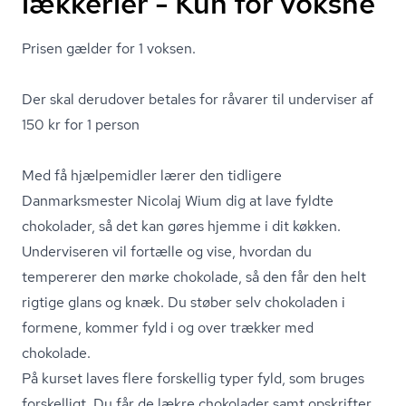
lækkerier - Kun for voksne
Prisen gælder for 1 voksen.
Der skal derudover betales for råvarer til underviser af
150 kr for 1 person
Med få hjælpemidler lærer den tidligere
Danmarksmester Nicolaj Wium dig at lave fyldte
chokolader, så det kan gøres hjemme i dit køkken.
Underviseren vil fortælle og vise, hvordan du
tempererer den mørke chokolade, så den får den helt
rigtige glans og knæk. Du støber selv chokoladen i
formene, kommer fyld i og over trækker med
chokolade.
På kurset laves flere forskellig typer fyld, som bruges
forskelligt. Du får de lækre chokolader samt opskrifter