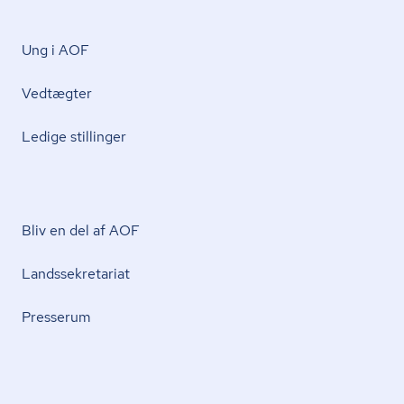
Ung i AOF
Vedtægter
Ledige stillinger
Bliv en del af AOF
Lands­se­kre­ta­ri­at
Presserum