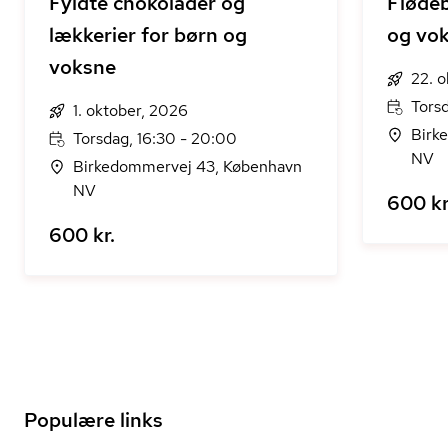
Fyldte chokolader og
Flødeb
lækkerier for børn og
og vo
voksne
22. 
Tors
1. oktober, 2026
Birk
Torsdag, 16:30 - 20:00
NV
Birkedommervej 43, København
NV
600 kr
600 kr.
Populære links