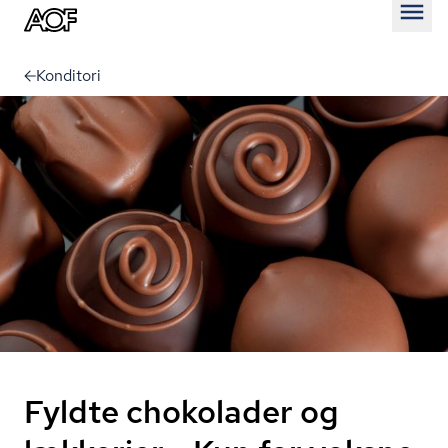
Åben
Konditori
Fyldte chokolader og