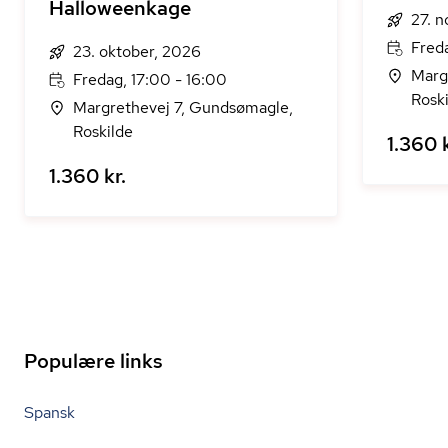
Halloweenkage
27. 
Freda
23. oktober, 2026
Marg
Fredag, 17:00 - 16:00
Rosk
Margrethevej 7, Gundsømagle,
Roskilde
1.360 k
1.360 kr.
Populære links
Spansk