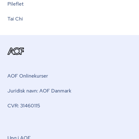
Pileflet
Tai Chi
AOF Onlinekurser
Juridisk navn: AOF Danmark
CVR: 31460115
Ung i AOF