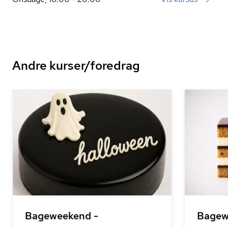
Andre kurser/foredrag
Bageweekend -
Bagew