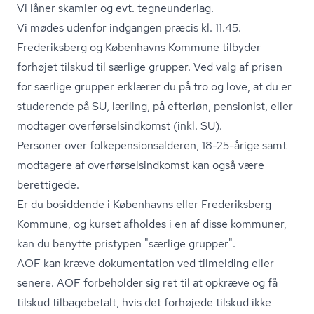
Vi låner skamler og evt. tegneunderlag.
Vi mødes udenfor indgangen præcis kl. 11.45.
Frederiksberg og Københavns Kommune tilbyder
forhøjet tilskud til særlige grupper. Ved valg af prisen
for særlige grupper erklærer du på tro og love, at du er
studerende på SU, lærling, på efterløn, pensionist, eller
modtager over­før­sels­ind­komst (inkl. SU).
Personer over fol­ke­pen­sions­al­de­ren, 18-25-årige samt
modtagere af over­før­sels­ind­komst kan også være
berettigede.
Er du bosiddende i Københavns eller Frederiksberg
Kommune, og kurset afholdes i en af disse kommuner,
kan du benytte pristypen "særlige grupper".
AOF kan kræve dokumentation ved tilmelding eller
senere. AOF forbeholder sig ret til at opkræve og få
tilskud tilbagebetalt, hvis det forhøjede tilskud ikke