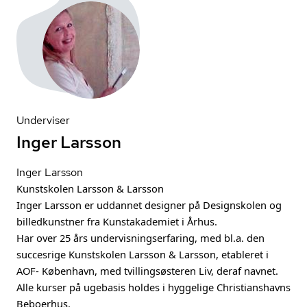
Underviser
Inger Larsson
Inger Larsson
Kunstskolen Larsson & Larsson
Inger Larsson er uddannet designer på Designskolen og
billedkunstner fra Kunstakademiet i Århus.
Har over 25 års un­der­vis­ning­ser­fa­ring, med bl.a. den
succesrige Kunstskolen Larsson & Larsson, etableret i
AOF- København, med tvil­lings­øste­ren Liv, deraf navnet.
Alle kurser på ugebasis holdes i hyggelige Chri­sti­ans­havns
Beboerhus.