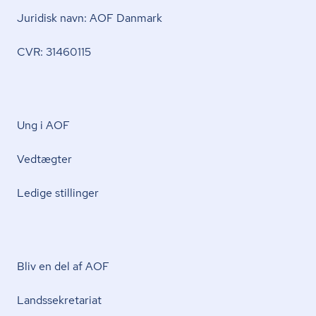
Juridisk navn: AOF Danmark
CVR: 31460115
Ung i AOF
Vedtægter
Ledige stillinger
Bliv en del af AOF
Lands­se­kre­ta­ri­at