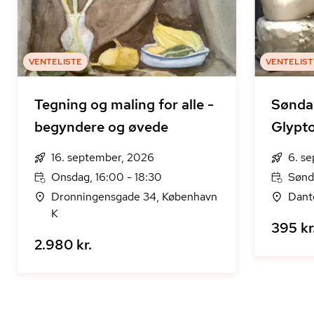
VENTELISTE
VENTELIST
Tegning og maling for alle -
Sønda
begyndere og øvede
Glypto
16. september, 2026
6. s
Onsdag, 16:00 - 18:30
Sønd
Dronningensgade 34, København
Dant
K
395 kr
2.980 kr.