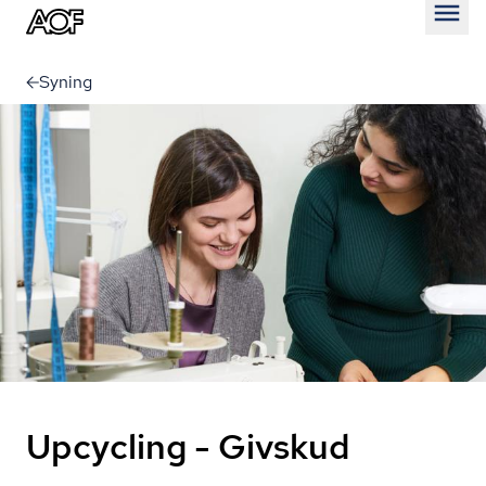
Åben
Syning
Upcycling - Givskud