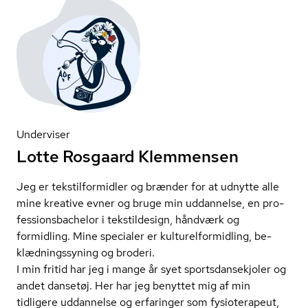
Underviser
Lotte Rosgaard Klemmensen
Jeg er tekstil­for­mid­ler og brænder for at udnytte alle
mine kreative evner og bruge min uddannelse, en pro­
fes­sions­ba­chel­or i tekstildesign, håndværk og
formidling. Mine specialer er kul­tu­rel­for­mid­ling, be­
klæd­nings­sy­ning og broderi.
I min fritid har jeg i mange år syet sport­s­dan­sekjo­ler og
andet dansetøj. Her har jeg benyttet mig af min
tidligere uddannelse og erfaringer som fysioterapeut,