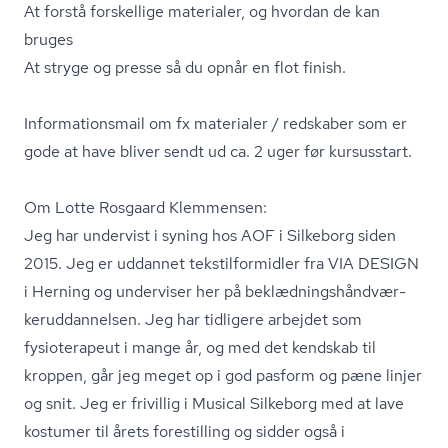
At forstå forskellige materialer, og hvordan de kan
bruges
At stryge og presse så du opnår en flot finish.
In­for­ma­tions­mail om fx materialer / redskaber som er
gode at have bliver sendt ud ca. 2 uger før kursusstart.
Om Lotte Rosgaard Klemmensen:
Jeg har undervist i syning hos AOF i Silkeborg siden
2015. Jeg er uddannet tekstil­for­mid­ler fra VIA DESIGN
i Herning og underviser her på be­klæd­nings­hånd­vær­
ker­ud­dan­nel­sen. Jeg har tidligere arbejdet som
fysioterapeut i mange år, og med det kendskab til
kroppen, går jeg meget op i god pasform og pæne linjer
og snit. Jeg er frivillig i Musical Silkeborg med at lave
kostumer til årets forestilling og sidder også i