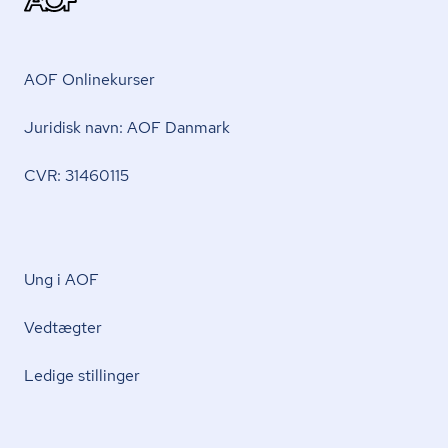
AOF Onlinekurser
Juridisk navn: AOF Danmark
CVR: 31460115
Ung i AOF
Vedtægter
Ledige stillinger