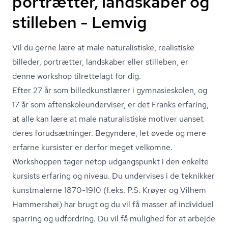
portrætter, landskaber og
stilleben - Lemvig
Vil du gerne lære at male naturalistiske, realistiske
billeder, portrætter, landskaber eller stilleben, er
denne workshop tilrettelagt for dig.
Efter 27 år som bil­led­kunst­læ­rer i gymnasieskolen, og
17 år som af­tenskole­un­der­vi­ser, er det Franks erfaring,
at alle kan lære at male naturalistiske motiver uanset
deres forudsætninger. Begyndere, let øvede og mere
erfarne kursister er derfor meget velkomne.
Workshoppen tager netop udgangspunkt i den enkelte
kursists erfaring og niveau. Du undervises i de teknikker
kunstmalerne 1870-1910 (f.eks. P.S. Krøyer og Vilhem
Hammershøi) har brugt og du vil få masser af individuel
sparring og udfordring. Du vil få mulighed for at arbejde