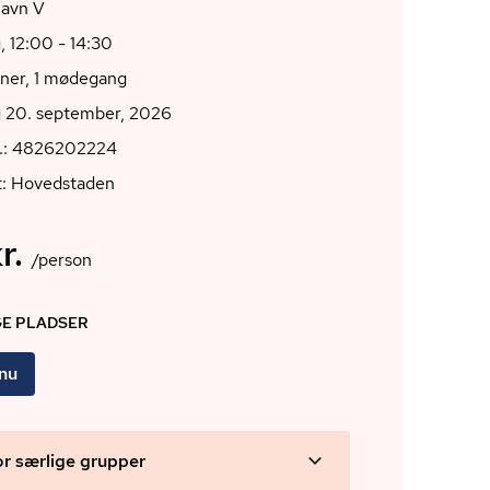
avn V
 12:00 - 14:30
oner, 1 mødegang
 20. september, 2026
r.: 4826202224
t: Hovedstaden
r.
/person
GE PLADSER
 nu
or særlige grupper