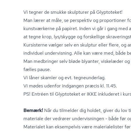
Vi tegner de smukke skulpturer på Glyptoteket!
Man lærer at måle, se perspektiv og proportioner f
kunstværkerne på papiret. Inden vi går i gang med 
at tegne krop, lys/skygge og forskellige skra­ve­rings­
Kursisterne vælger selv en skulptur eller flere, og 
individuel undervisning. Alle kan være med, både 
Man medbringer selv bløde blyanter, viskelæder og p
fælles pause.
Vi låner skamler og evt. tegneunderlag.
Vi mødes udenfor indgangen præcis kl. 11.45.
PS! Entréen til Glyptoteket er IKKE inkluderet i ku
Bemærk!
Når du tilmelder dig holdet, giver du lov 
materiale der vedrører undervisningen - både før og
Materialet kan eksempelvis være ma­le­ri­a­le­li­ster f