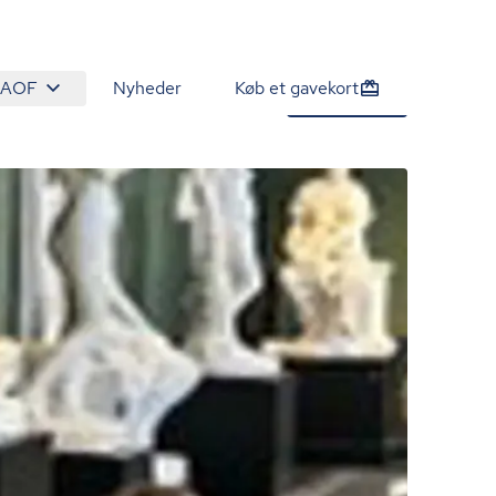
 AOF
Nyheder
Køb et gavekort
275 kr.
Tilmeld nu
/person