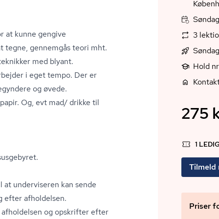
Københ
Søndag,
or at kunne gengive
3 lekti
at tegne, gennemgås teori mht.
Søndag
tek­nik­ker med blyant.
Hold n
arbejder i eget tempo. Der er
Kontak
begyndere og øvede.
apir. Og, evt mad/ drikke til
275 k
1 LEDI
rsusgebyret.
Tilmeld
til at underviseren kan sende
 efter afholdelsen.
Priser f
ør afholdelsen og opskrifter efter