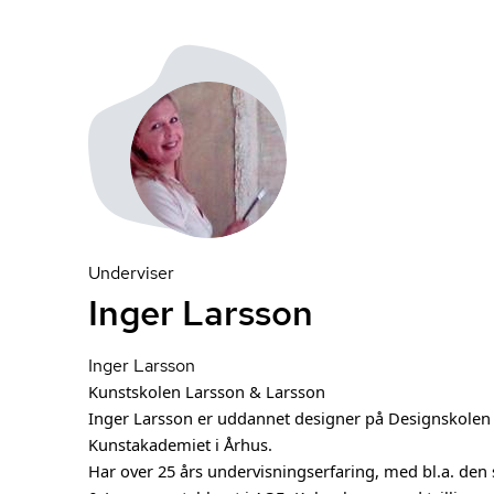
Underviser
Inger Larsson
Inger Larsson
Kunstskolen Larsson & Larsson
Inger Larsson er uddannet designer på Designskolen 
Kunstakademiet i Århus.
Har over 25 års un­der­vis­ning­ser­fa­ring, med bl.a. d