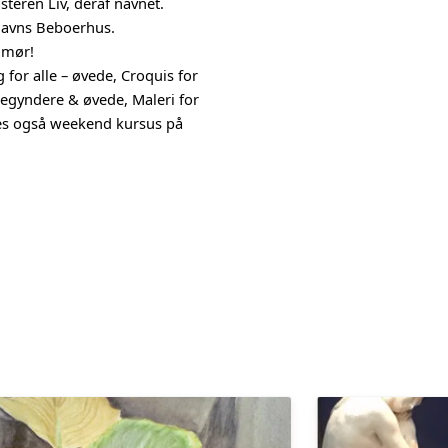
te­ren Liv, deraf navnet.
s­havns Beboerhus.
humør!
 for alle – øvede, Croquis for
begyndere & øvede, Maleri for
des også weekend kursus på