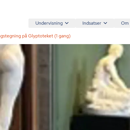
Undervisning
Indsatser
Om
gstegning på Glyptoteket (1 gang)