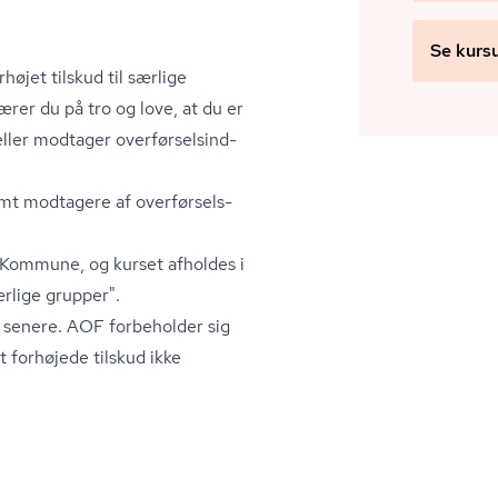
Se kurs
jet tilskud til særlige
ærer du på tro og love, at du er
ller modtager over­før­sels­ind­
samt modtagere af over­før­sels­
 Kommune, og kurset afholdes i
rlige grupper".
 senere. AOF forbeholder sig
et forhøjede tilskud ikke