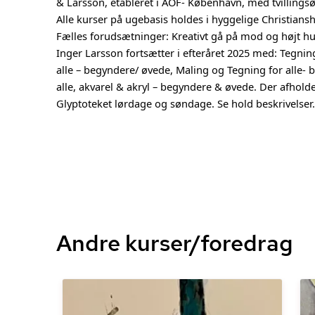
& Larsson, etableret i AOF- København, med tvil­lings­øs
Alle kurser på ugebasis holdes i hyggelige Chri­sti­an
Fælles forudsætninger: Kreativt gå på mod og højt 
Inger Larsson fortsætter i efteråret 2025 med: Tegning
alle – begyndere/ øvede, Maling og Tegning for alle- 
alle, akvarel & akryl – begyndere & øvede. Der afhol
Glyptoteket lørdage og søndage. Se hold beskrivelser.
Andre kurser/foredrag