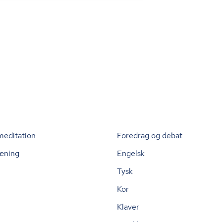
meditation
Foredrag og debat
æning
Engelsk
Tysk
Kor
Klaver