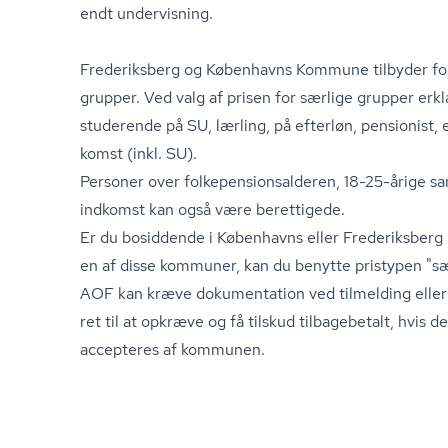
endt undervisning.
Frederiksberg og Københavns Kommune tilbyder forhø
grupper. Ved valg af prisen for særlige grupper erkl
studerende på SU, lærling, på efterløn, pensionist, e
komst (inkl. SU).
Personer over fol­ke­pen­sions­al­de­ren, 18-25-årige 
ind­komst kan også være berettigede.
Er du bosiddende i Københavns eller Frederiksberg
en af disse kommuner, kan du benytte pristypen "sæ
AOF kan kræve dokumentation ved tilmelding eller
ret til at opkræve og få tilskud tilbagebetalt, hvis d
accepteres af kommunen.