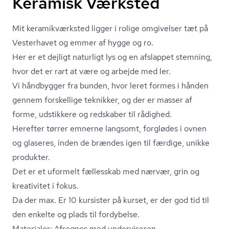
Keramisk Værksted
Mit ke­ra­mi­k­værk­sted ligger i rolige omgivelser tæt på
Vesterhavet og emmer af hygge og ro.
Her er et dejligt naturligt lys og en afslappet stemning,
hvor det er rart at være og arbejde med ler.
Vi håndbygger fra bunden, hvor leret formes i hånden
gennem forskellige teknikker, og der er masser af
forme, udstikkere og redskaber til rådighed.
Herefter tørrer emnerne langsomt, forglødes i ovnen
og glaseres, inden de brændes igen til færdige, unikke
produkter.
Det er et uformelt fællesskab med nærvær, grin og
kreativitet i fokus.
Da der max. Er 10 kursister på kurset, er der god tid til
den enkelte og plads til fordybelse.
Materialer: Afregnes med underviseren