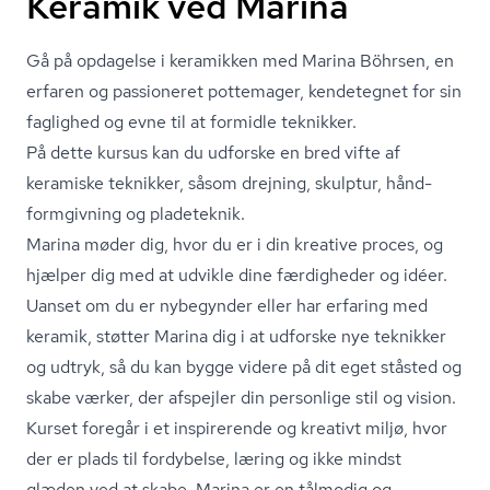
Keramik ved Marina
Gå på opdagelse i keramikken med Marina Böhrsen, en
erfaren og passioneret pottemager, kendetegnet for sin
faglighed og evne til at formidle teknikker.
På dette kursus kan du udforske en bred vifte af
keramiske teknikker, såsom drejning, skulptur, hånd­
form­giv­ning og pladeteknik.
Marina møder dig, hvor du er i din kreative proces, og
hjælper dig med at udvikle dine færdigheder og idéer.
Uanset om du er nybegynder eller har erfaring med
keramik, støtter Marina dig i at udforske nye teknikker
og udtryk, så du kan bygge videre på dit eget ståsted og
skabe værker, der afspejler din personlige stil og vision.
Kurset foregår i et inspirerende og kreativt miljø, hvor
der er plads til fordybelse, læring og ikke mindst
glæden ved at skabe. Marina er en tålmodig og