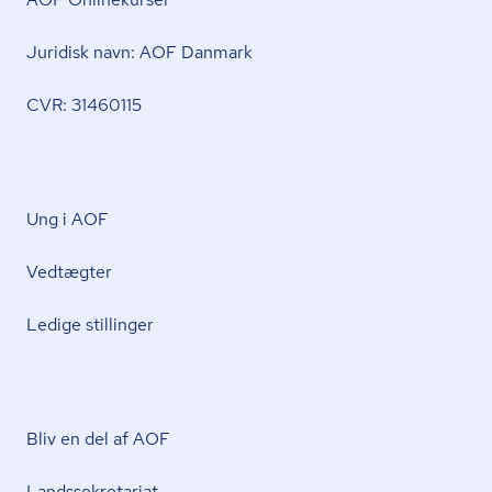
Juridisk navn: AOF Danmark
CVR: 31460115
Ung i AOF
Vedtægter
Ledige stillinger
Bliv en del af AOF
Lands­se­kre­ta­ri­at