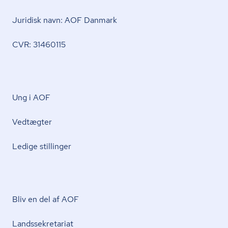
Juridisk navn: AOF Danmark
CVR: 31460115
Ung i AOF
Vedtægter
Ledige stillinger
Bliv en del af AOF
Lands­se­kre­ta­ri­at