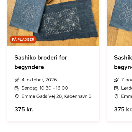
FÅ PLADSER
Sashiko broderi for
Sashik
begyndere
begyn
4. oktober, 2026
7. n
Søndag, 10:30 - 16:00
Lørda
Emma Gads Vej 28, København S
Emma
375 kr.
375 kr