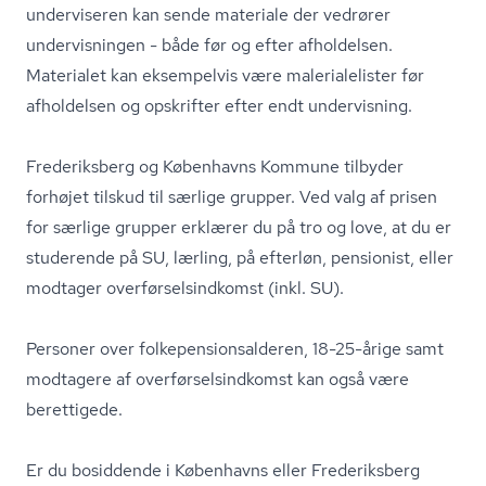
underviseren kan sende materiale der vedrører
undervisningen - både før og efter afholdelsen.
Materialet kan eksempelvis være ma­le­ri­a­le­li­ster før
afholdelsen og opskrifter efter endt undervisning.
Frederiksberg og Københavns Kommune tilbyder
forhøjet tilskud til særlige grupper. Ved valg af prisen
for særlige grupper erklærer du på tro og love, at du er
studerende på SU, lærling, på efterløn, pensionist, eller
modtager over­før­sels­ind­komst (inkl. SU).
Personer over fol­ke­pen­sions­al­de­ren, 18-25-årige samt
modtagere af over­før­sels­ind­komst kan også være
berettigede.
Er du bosiddende i Københavns eller Frederiksberg