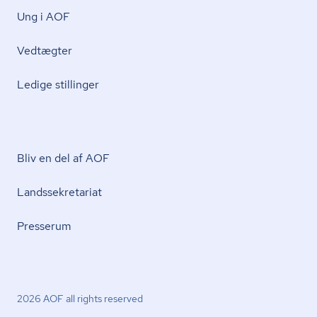
Ung i AOF
Vedtægter
Ledige stillinger
Bliv en del af AOF
Lands­se­kre­ta­ri­at
Presserum
2026 AOF all rights reserved