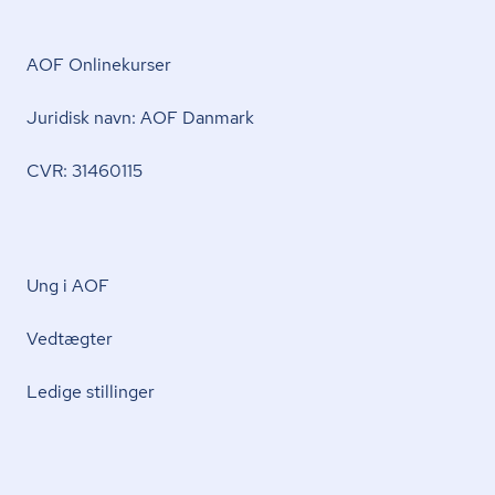
AOF Onlinekurser
Juridisk navn: AOF Danmark
CVR: 31460115
Ung i AOF
Vedtægter
Ledige stillinger