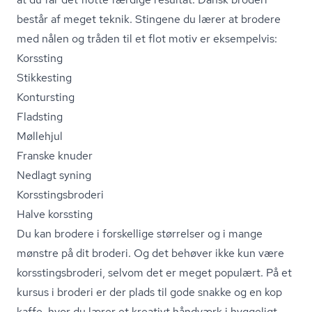
består af meget teknik. Stingene du lærer at brodere
med nålen og tråden til et flot motiv er eksempelvis:
Korssting
Stikkesting
Kontursting
Fladsting
Møllehjul
Franske knuder
Nedlagt syning
Kors­stings­bro­de­ri
Halve korssting
Du kan brodere i forskellige størrelser og i mange
mønstre på dit broderi. Og det behøver ikke kun være
kors­stings­bro­de­ri, selvom det er meget populært. På et
kursus i broderi er der plads til gode snakke og en kop
kaffe, hvor du lærer et kreativt håndværk i hyggeligt