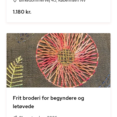
Birkedommervej 43, København NV
1.180 kr.
Frit broderi for begyndere og
letøvede