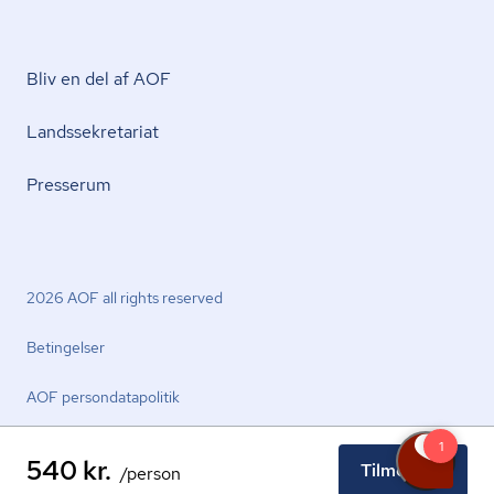
Bliv en del af AOF
Lands­se­kre­ta­ri­at
Presserum
2026 AOF all rights reserved
Betingelser
AOF per­son­da­ta­po­li­tik
540 kr.
Tilmeld nu
/person
facebook.com
youtube.com
linkedin.com
instagram.com