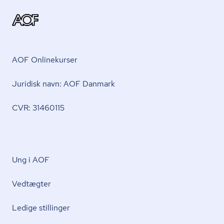
AOF Onlinekurser
Juridisk navn: AOF Danmark
CVR: 31460115
Ung i AOF
Vedtægter
Ledige stillinger