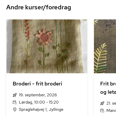
Andre kurser/foredrag
Broderi - frit broderi
Frit b
og let
19. september, 2026
Lørdag, 10:00 - 15:20
21. 
Spraglehøjvej 1, Jyllinge
Mand