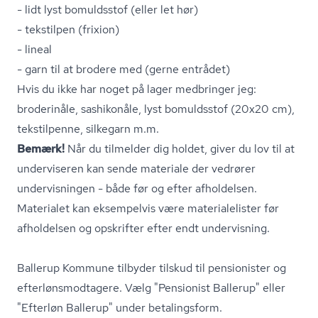
- lidt lyst bomuldsstof (eller let hør)
- tekstilpen (frixion)
- lineal
- garn til at brodere med (gerne entrådet)
Hvis du ikke har noget på lager medbringer jeg:
broderinåle, sashikonåle, lyst bomuldsstof (20x20 cm),
tekstilpenne, silkegarn m.m.
Bemærk!
Når du tilmelder dig holdet, giver du lov til at
underviseren kan sende materiale der vedrører
undervisningen - både før og efter afholdelsen.
Materialet kan eksempelvis være ma­te­ri­a­le­li­ster før
afholdelsen og opskrifter efter endt undervisning.
Ballerup Kommune tilbyder tilskud til pensionister og
ef­ter­løns­mod­ta­ge­re. Vælg "Pensionist Ballerup" eller
"Efterløn Ballerup" under betalingsform.