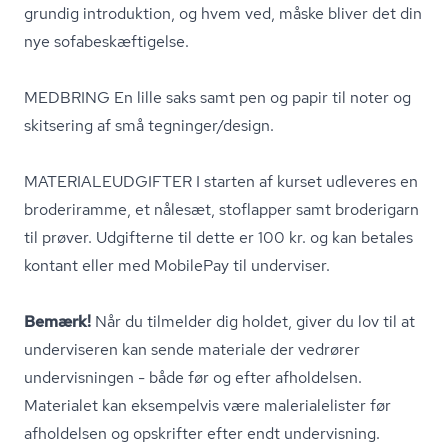
grundig introduktion, og hvem ved, måske bliver det din
nye so­fa­be­skæf­ti­gel­se.
MEDBRING En lille saks samt pen og papir til noter og
skitsering af små tegninger/design.
MA­TE­RI­ALEUD­GIF­TER I starten af kurset udleveres en
broderiramme, et nålesæt, stoflapper samt broderigarn
til prøver. Udgifterne til dette er 100 kr. og kan betales
kontant eller med MobilePay til underviser.
Bemærk!
Når du tilmelder dig holdet, giver du lov til at
underviseren kan sende materiale der vedrører
undervisningen - både før og efter afholdelsen.
Materialet kan eksempelvis være ma­le­ri­a­le­li­ster før
afholdelsen og opskrifter efter endt undervisning.