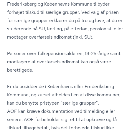
Frederiksberg og Københavns Kommune tilbyder
forhøjet tilskud til særlige grupper. Ved valg af prisen
for særlige grupper erklærer du på tro og love, at du er
studerende på SU, lærling, på efterløn, pensionist, eller
modtager over­før­sels­ind­komst (inkl. SU).
Personer over fol­ke­pen­sions­al­de­ren, 18-25-årige samt
modtagere af over­før­sels­ind­komst kan også være
berettigede.
Er du bosiddende i Københavns eller Frederiksberg
Kommune, og kurset afholdes i en af disse kommuner,
kan du benytte pristypen "særlige grupper".
AOF kan kræve dokumentation ved tilmelding eller
senere. AOF forbeholder sig ret til at opkræve og få
tilskud tilbagebetalt, hvis det forhøjede tilskud ikke