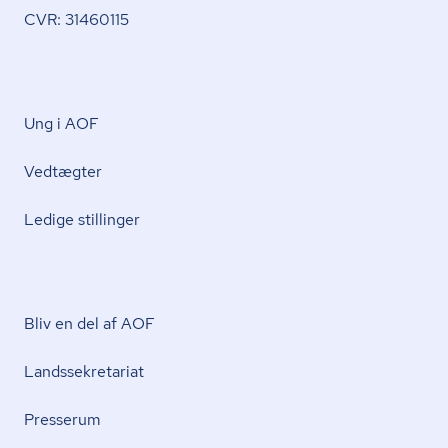
CVR: 31460115
Ung i AOF
Vedtægter
Ledige stillinger
Bliv en del af AOF
Lands­se­kre­ta­ri­at
Presserum