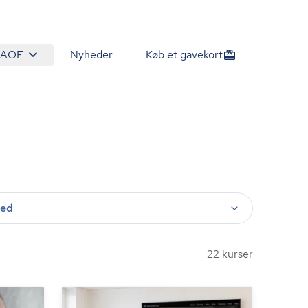
 AOF
Nyheder
Køb et gavekort
ted
22 kurser