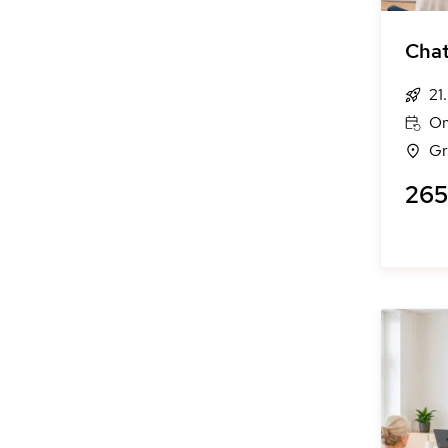
Cha
21
On
Gr
265 