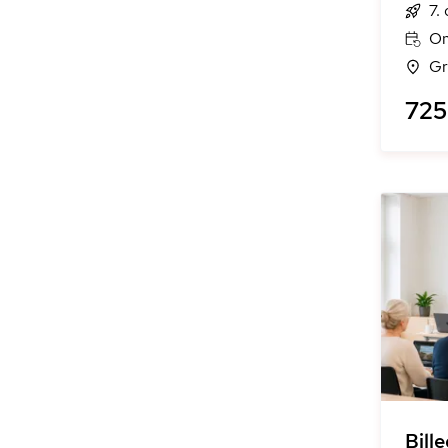
7.
On
Gr
725 
Bill