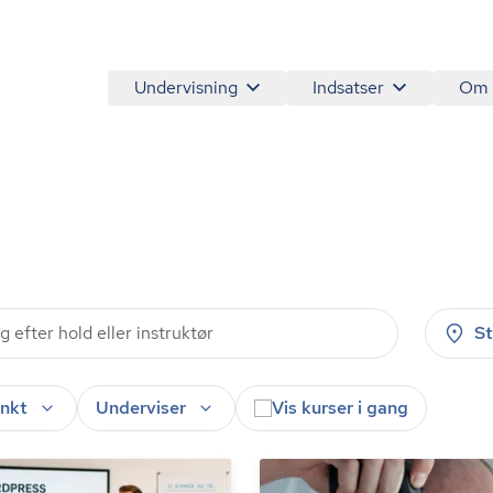
Undervisning
Indsatser
Om
S
nkt
Underviser
Vis kurser i gang