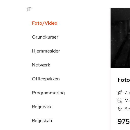
IT
Foto/Video
Grundkurser
Hjemmesider
Netværk
Officepakken
Foto
7.
Programmering
Ma
Regneark
Se
975 
Regnskab