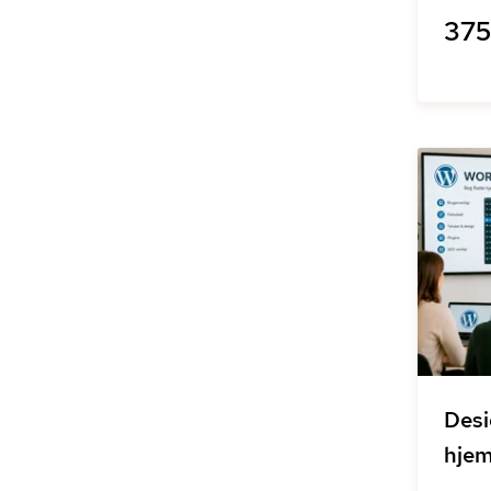
375 
Desi
hje