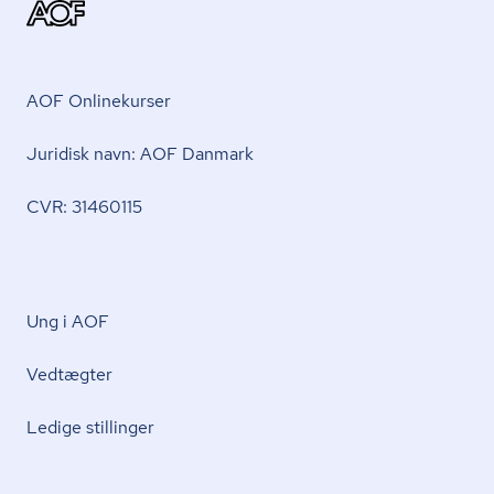
AOF Onlinekurser
Juridisk navn: AOF Danmark
CVR: 31460115
Ung i AOF
Vedtægter
Ledige stillinger