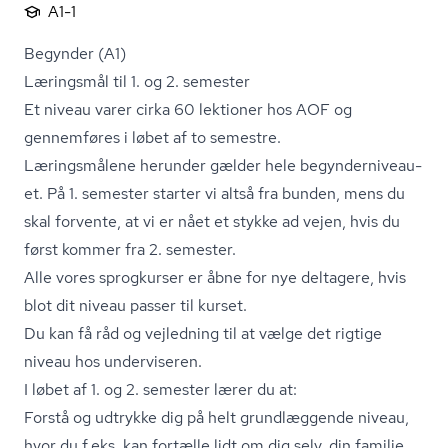
A1-1
Begynder (A1)
Læringsmål til 1. og 2. semester
Et niveau varer cirka 60 lektioner hos AOF og
gennemføres i løbet af to semestre.
Læringsmålene herunder gælder hele be­gyn­der­ni­veau­
et. På 1. semester starter vi altså fra bunden, mens du
skal forvente, at vi er nået et stykke ad vejen, hvis du
først kommer fra 2. semester.
Alle vores sprogkurser er åbne for nye deltagere, hvis
blot dit niveau passer til kurset.
Du kan få råd og vejledning til at vælge det rigtige
niveau hos underviseren.
I løbet af 1. og 2. semester lærer du at:
Forstå og udtrykke dig på helt grundlæggende niveau,
hvor du f.eks. kan fortælle lidt om dig selv, din familie