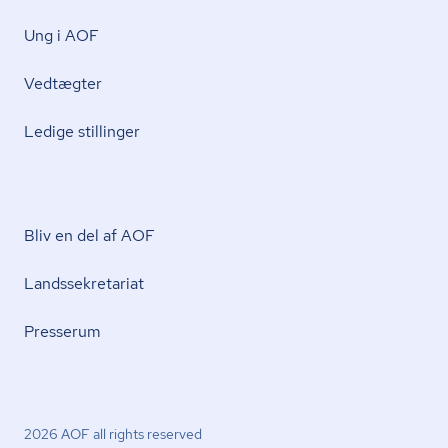
Ung i AOF
Vedtægter
Ledige stillinger
Bliv en del af AOF
Lands­se­kre­ta­ri­at
Presserum
2026 AOF all rights reserved