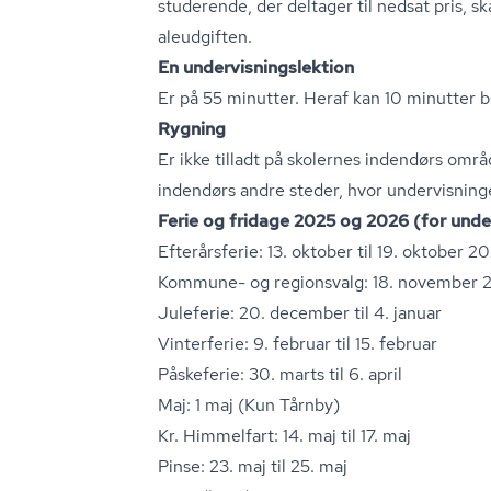
studerende, der deltager til nedsat pris, ska
aleud­gif­ten.
En un­der­vis­nings­lek­tion
Er på 55 minutter. Heraf kan 10 minutter b
Rygning
Er ikke tilladt på skolernes indendørs områd
indendørs andre steder, hvor undervisning
Ferie og fridage 2025 og 2026 (for unde
Efterårsferie: 13. oktober til 19. oktober 2
Kommune- og regionsvalg: 18. november 20
Juleferie: 20. december til 4. januar
Vinterferie: 9. februar til 15. februar
Påskeferie: 30. marts til 6. april
Maj: 1 maj (Kun Tårnby)
Kr. Himmelfart: 14. maj til 17. maj
Pinse: 23. maj til 25. maj