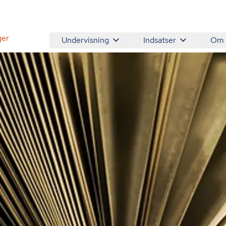
ger
Undervisning
Indsatser
Om