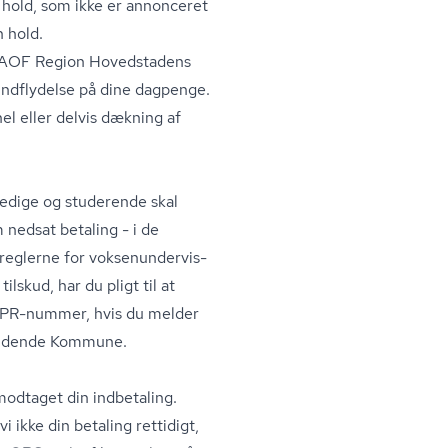
old, som ikke er annonceret
 hold.
på AOF Region Hovedstadens
 indflydelse på dine dagpenge.
hel eller delvis dækning af
dsledige og studerende skal
 nedsat betaling - i de
eglerne for vok­se­nun­der­vis­
ilskud, har du pligt til at
PR-nummer, hvis du melder
ågældende Kommune.
 modtaget din indbetaling.
 ikke din betaling rettidigt,