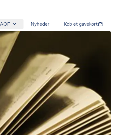
 AOF
Nyheder
Køb et gavekort