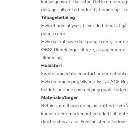
kursusgebyret ikke retur. Dette gælder ogs
deltager bliver forhindret i at møde op – u
Til­ba­ge­be­ta­ling
Hvis et hold aflyses, bliver du tilbudt at gå
penge retur.
Hvis du skal have dine penge retur, sker de
OBS! Tilmeldinger til ture, arrangementer
tilmelding.
Holdstart
Første mødedato er anført under det enkel
Hvis en mødegang bliver aflyst af AOF Reg
holdets periode som udgangspunkt forlæn
Materialer/bøger
Betales af deltagerne og anskaffes i samr
kurser er der medregnet en udgift til mate
skal betales af alle. Pensionister, ef­ter­løns