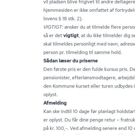
vil pladsen blive frigivet til andre deltager
hjemmesiden er ikke omfattet af for­try­del­ses­
lovens § 18 stk. 2).
VIGTIGT:
ønsker du at tilmelde flere perso
så er det
vigtigt
, at du ikke tilmelder dig 
skal tilmeldes personligt med navn, adres
person pr. tilmelding til samme hold.
Sådan læser du priserne
Den første pris er den fulde kursus pris. D
pensionister, ef­ter­løns­mod­ta­ge­re, arbej
den Kommune kurset eller turen udbydes 
oplyst.
Afmelding
Kan ske indtil 10 dage før planlagt holdsta
er oplyst. Du får dine penge retur – fratrukke
på kr. 100,-. Ved afmelding senere end 10 