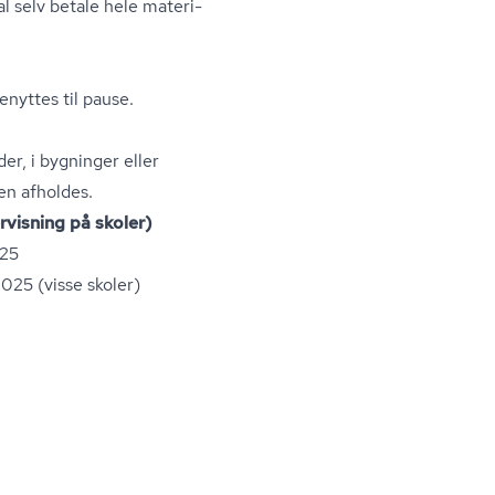
l selv betale hele ma­te­ri­
enyttes til pause.
er, i bygninger eller
en afholdes.
rvisning på skoler)
025
25 (visse skoler)