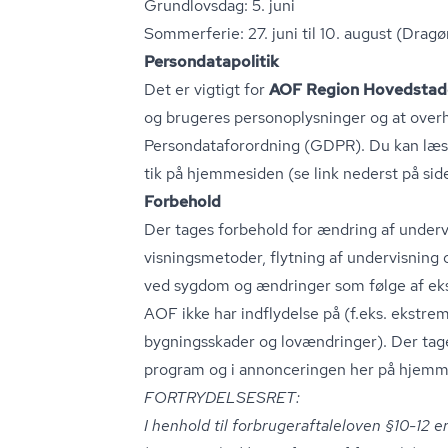
Grundlovsdag: 5. juni
Sommerferie: 27. juni til 10. august (Dragør 
Per­son­da­ta­po­li­tik
Det er vigtigt for
AOF Region Hovedstad
og brugeres per­so­nop­lys­nin­ger og at ove
Per­son­da­ta­for­ord­ning (GDPR). Du kan læse
tik på hjemmesiden (se link nederst på sid
Forbehold
Der tages forbehold for ændring af undervi
vis­nings­me­to­der, flytning af undervisni
ved sygdom og ændringer som følge af ek
AOF ikke har indflydelse på (f.eks. ekstrem
bygningsskader og lovændringer). Der tages
program og i annonceringen her på hjemm
FOR­TRY­DEL­SES­RET:
I henhold til for­bru­ger­af­ta­le­loven §10-12