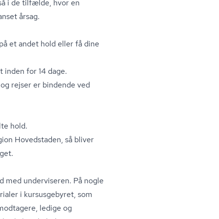
å i de tilfælde, hvor en
anset årsag.
 på et andet hold eller få dine
t inden for 14 dage.
 og rejser er bindende ved
te hold.
ion Hovedstaden, så bliver
get.
åd med underviseren. På nogle
rialer i kursusgebyret, som
­mod­ta­ge­re, ledige og