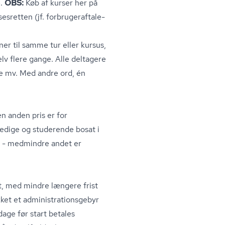
e.
OBS:
Køb af kurser her på
ret­ten (jf. for­bru­ger­af­ta­le­
ner til samme tur eller kursus,
selv flere gange. Alle deltagere
se mv. Med andre ord, én
en anden pris er for
dsledige og studerende bosat i
i - medmindre andet er
rt, med mindre længere frist
t et ad­mi­ni­stra­tions­ge­byr
dage før start betales