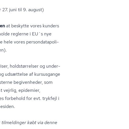
27. juni til 9. august)
en
at beskytte vores kunders
rholde reglerne i EU´s nye
 hele vores per­son­da­ta­po­li­
en).
ser, holdstørrelser og un­der­
ng og udsættelse af kursusgange
sterne begivenheder, som
t vejrlig, epidemier,
 forbehold for evt. trykfejl i
esiden.
 er tilmeldinger købt via denne