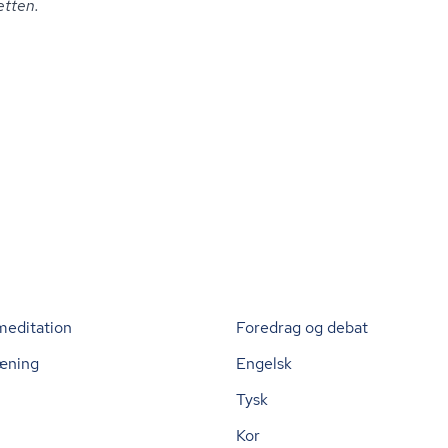
t­ten.
meditation
Foredrag og debat
æning
Engelsk
Tysk
Kor