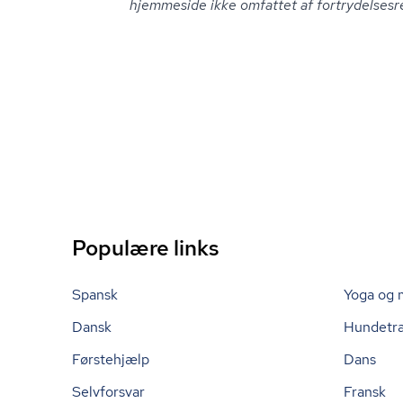
hjemmeside ikke omfattet af for­try­del­ses­re
Populære links
Spansk
Yoga og 
Dansk
Hundetr
Førstehjælp
Dans
Selvforsvar
Fransk