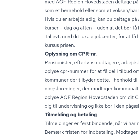
med AOF Region Hovedstaden deltage på h
som et børnehold eller som et voksen/barn
Hvis du er arbejdsledig, kan du deltage 
kurser – dag og aften – uden at det bør få
Tal evt. med dit lokale jobcenter, for at få 
kursus prisen.
Oplysning om CPR-nr
.
Pensionister, ef­ter­løns­mod­ta­ge­re, arbej
oplyse cpr-nummer for at få del i tilbud om
kommuner der tilbyder dette. I henhold til r
nings­for­e­nin­ger, der modtager kommunalt t
oplyse AOF Region Hovedstaden om dit C
dig til undervisning og ikke bor i den p
Tilmelding og betaling
Tilmeldinger er først bindende, når vi har
Bemærk fristen for indbetaling. Modtager vi