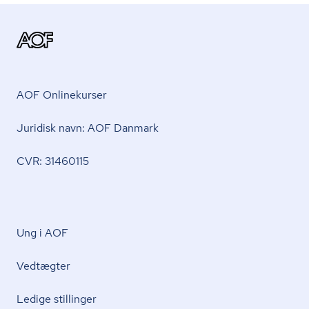
AOF Onlinekurser
Juridisk navn: AOF Danmark
CVR: 31460115
Ung i AOF
Vedtægter
Ledige stillinger