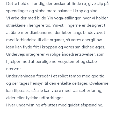
Dette hold er for dig, der ønsker at finde ro, give slip på
spændinger og skabe mere balance i krop og sind.
Vi arbejder med blide Yin yoga-stillinger, hvor vi holder
strækkene i længere tid. Yin-stillingerne er designet til
at åbne me­ri­di­an­ba­ner­ne, der løber langs bindevævet
med forbindelse til alle organer, så vores energiflow
igen kan flyde frit i kroppen og vores smidighed øges.
Undervejs integrerer vi rolige ån­de­drætsø­vel­ser, som
hjælper med at berolige nervesystemet og skabe
nærvær.
Undervisningen foregår i et roligt tempo med god tid
og der tages hensyn til den enkelte deltager. Øvelserne
kan tilpasses, så alle kan være med. Uanset erfaring,
alder eller fysiske udfordringer.
Hver undervisning afsluttes med guidet afspænding,