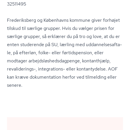
32511495
Frederiksberg og Københavns kommune giver forhøjet
tilskud til særlige grupper. Hvis du vælger prisen for
særlige grupper, så erklærer du på tro og love, at du er
enten studerende på SU, lærling med ud­dan­nel­ses­af­ta­
le, på efterløn, folke- eller førtidspension, eller
modtager ar­bejds­løs­heds­dag­pen­ge, kontanthjælp,
revaliderings-, integrations- eller kontantydelse. AOF
kan kræve dokumentation herfor ved tilmelding eller
senere.