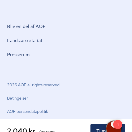
Bliv en del af AOF
Lands­se­kre­ta­ri­at
Presserum
2026 AOF all rights reserved
Betingelser
AOF per­son­da­ta­po­li­tik
2.040 kr.
Tilmeld nu
/person