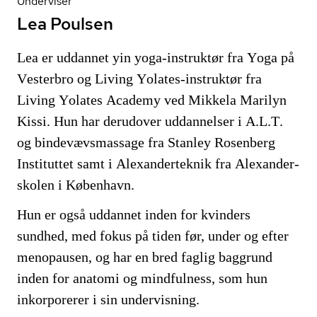
Underviser
Lea Poulsen
Lea er uddannet yin yoga-instruktør fra Yoga på
Vesterbro og Living Yolates-instruktør fra
Living Yolates Academy ved Mikkela Marilyn
Kissi. Hun har derudover uddannelser i A.L.T.
og bin­de­vævs­mas­sa­ge fra Stanley Rosenberg
Instituttet samt i Ale­xan­der­tek­nik fra Ale­xan­der­
sko­len i København.
Hun er også uddannet inden for kvinders
sundhed, med fokus på tiden før, under og efter
menopausen, og har en bred faglig baggrund
inden for anatomi og mindfulness, som hun
inkorporerer i sin undervisning.