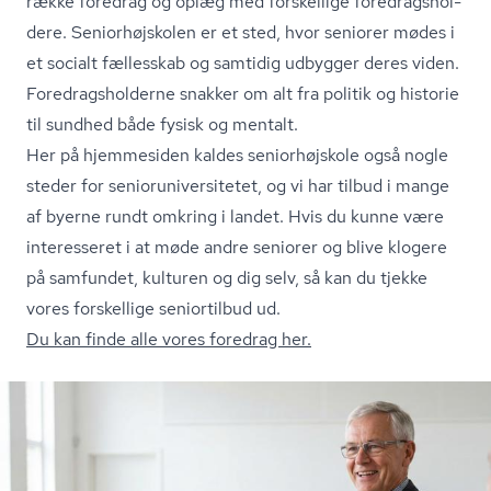
række foredrag og oplæg med forskellige fored­rags­hol­
de­re. Se­ni­o­r­højsko­len er et sted, hvor seniorer mødes i
et socialt fællesskab og samtidig udbygger deres viden.
Fored­rags­hol­der­ne snakker om alt fra politik og historie
til sundhed både fysisk og mentalt.
Her på hjemmesiden kaldes seniorhøjskole også nogle
steder for se­ni­o­ru­ni­ver­si­te­tet, og vi har tilbud i mange
af byerne rundt omkring i landet. Hvis du kunne være
interesseret i at møde andre seniorer og blive klogere
på samfundet, kulturen og dig selv, så kan du tjekke
vores forskellige seniortilbud ud.
Du kan finde alle vores foredrag her.