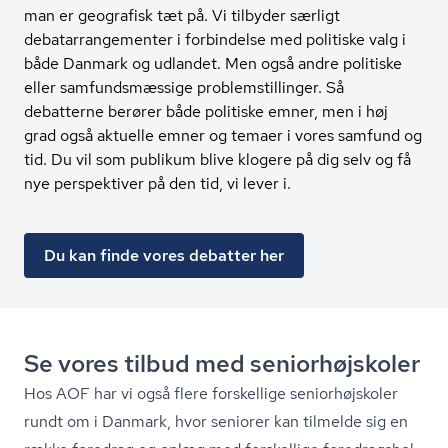
man er geografisk tæt på. Vi tilbyder særligt
debatarrangementer i forbindelse med politiske valg i
både Danmark og udlandet. Men også andre politiske
eller samfundsmæssige problemstillinger. Så
debatterne berører både politiske emner, men i høj
grad også aktuelle emner og temaer i vores samfund og
tid. Du vil som publikum blive klogere på dig selv og få
nye perspektiver på den tid, vi lever i.
Du kan finde vores debatter her
Se vores tilbud med se­ni­o­r­højsko­ler
Hos AOF har vi også flere forskellige se­ni­o­r­højsko­ler
rundt om i Danmark, hvor seniorer kan tilmelde sig en