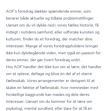
AOF's foredrag dækker spændende emner, som
berører både aktuelle og tidløse pro­blem­stil­lin­ger.
Uanset om du vil dykke ned i vores fælles historie, få
indsigt i nutidens samfund, eller udforske kunsten og
kulturen, finder du et foredrag, der matcher dine
interesser. Mange af vores fored­rags­hol­de­re bringer
ikke kun dybdegående viden, men også en passion for
deres emner, der gør hvert foredrag unikt.
Hos AOF handler det ikke kun om at lære; det handler
om at opleve, deltage og blive en del af et større
fællesskab. Vores arrangementer er designet til at
skabe en følelse af fællesskab, hvor mennesker med
forskellige baggrunde kan mødes og dele deres
interesser. Uanset om du kommer for at lære om
psykologi, mental sundhed, eller bare for at få en