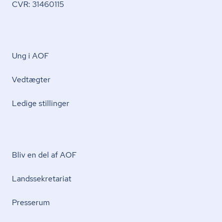
CVR: 31460115
Ung i AOF
Vedtægter
Ledige stillinger
Bliv en del af AOF
Lands­se­kre­ta­ri­at
Presserum