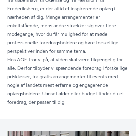
fra København til Odense og fra Hørsholm til
Frederiksberg, er der altid et inspirerende oplæg i
nærheden af dig. Mange arrangementer er
enkeltstående, mens andre strækker sig over flere
mødegange, hvor du får mulighed for at møde
professionelle fored­rags­hol­de­re og høre forskellige
perspektiver inden for samme tema.
Hos AOF tror vi på, at viden skal være tilgængelig for
alle. Derfor tilbyder vi spændende foredrag i forskellige
prisklasser, fra gratis arrangementer til events med
nogle af landets mest erfarne og engagerende
oplægsholdere. Uanset alder eller budget finder du et
foredrag, der passer til dig.