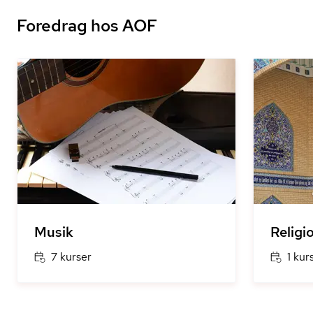
Foredrag hos AOF
Musik
Religi
7 kurser
1 kur