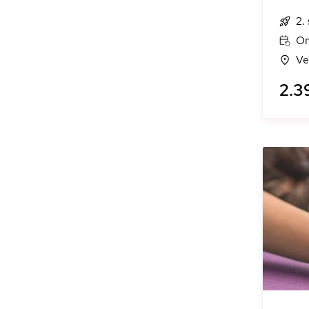
2.
On
Ve
2.39