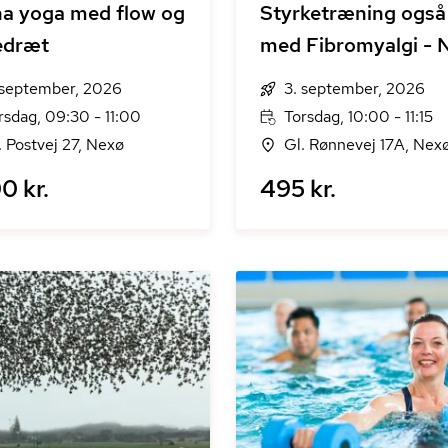
a yoga med flow og
Styrketræning også
edræt
med Fibromyalgi - 
 september, 2026
3. september, 2026
rsdag, 09:30 - 11:00
Torsdag, 10:00 - 11:15
. Postvej 27, Nexø
Gl. Rønnevej 17A, Nex
0 kr.
495 kr.