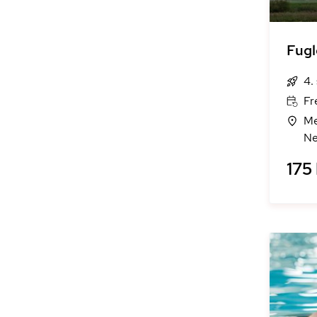
Fugl
4.
Fr
Me
Ne
175 