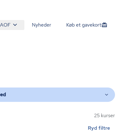
 AOF
Nyheder
Køb et gavekort
ted
25 kurser
Ryd filtre