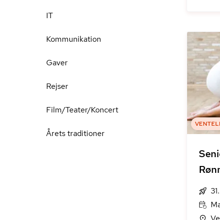
IT
Kommunikation
Gaver
Rejser
Film/Teater/Koncert
VENTEL
Årets traditioner
Seni
Røn
31
Ma
Ve