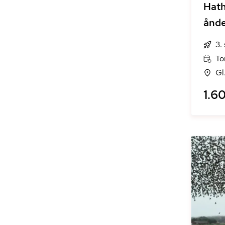
Hath
ånd
3.
To
Gl
1.60