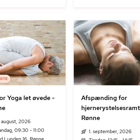
ISTE
or Yoga let øvede -
Afspænding for
ne
hjernerystelsesramt
Rønne
. august, 2026
ndag, 09:30 - 11:00
1. september, 2026
d Lunden 16, Rønne