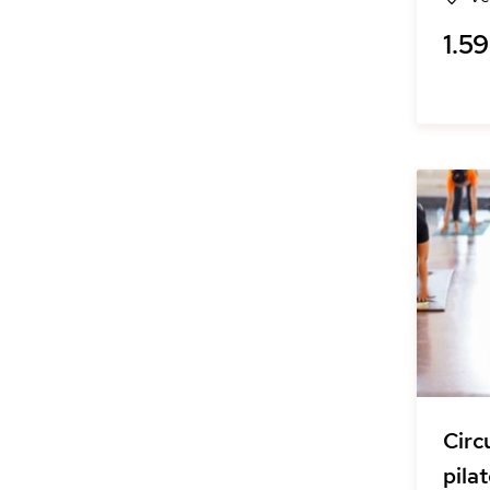
1.59
Circ
pila