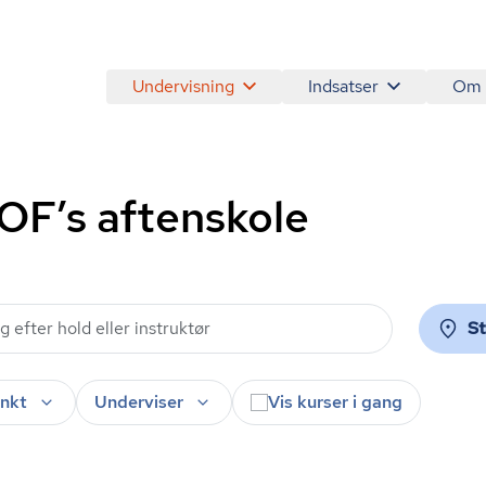
Undervisning
Indsatser
Om
AOF’s aftenskole
S
nkt
Underviser
Vis kurser i gang