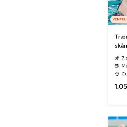
VENTEL
Træn
skå
7.
Ma
Cu
1.05