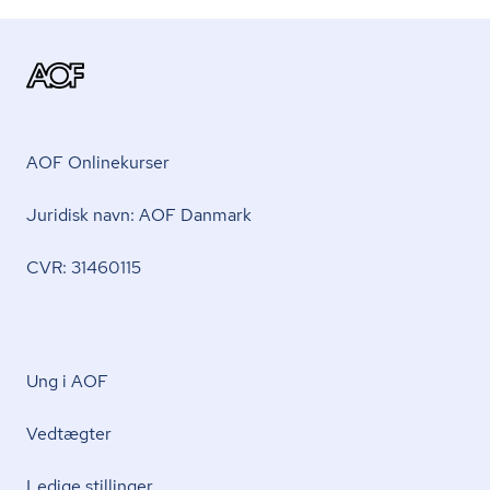
AOF Onlinekurser
Juridisk navn: AOF Danmark
CVR: 31460115
Ung i AOF
Vedtægter
Ledige stillinger