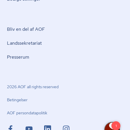
Bliv en del af AOF
Lands­se­kre­ta­ri­at
Presserum
2026 AOF all rights reserved
Betingelser
AOF per­son­da­ta­po­li­tik