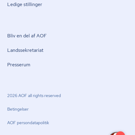
Ledige stillinger
Bliv en del af AOF
Lands­se­kre­ta­ri­at
Presserum
2026 AOF all rights reserved
Betingelser
AOF per­son­da­ta­po­li­tik