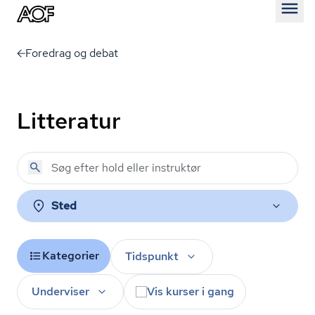
Åben
Foredrag og debat
Litteratur
Sted
Kategorier
Tidspunkt
Underviser
Vis kurser i gang