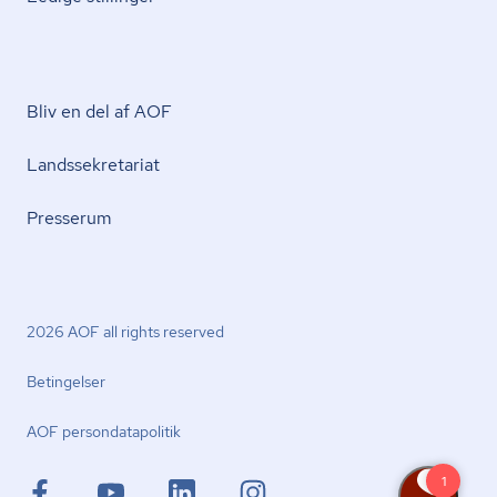
Bliv en del af AOF
Lands­se­kre­ta­ri­at
Presserum
2026 AOF all rights reserved
Betingelser
AOF per­son­da­ta­po­li­tik