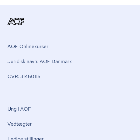
AOF Onlinekurser
Juridisk navn: AOF Danmark
CVR: 31460115
Ung i AOF
Vedtægter
Ledige stillinger