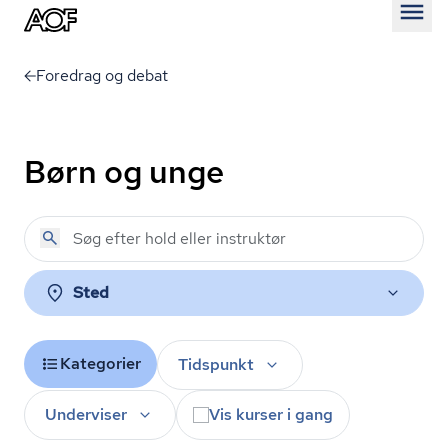
Åben
Foredrag og debat
Børn og unge
Sted
Kategorier
Tidspunkt
Underviser
Vis kurser i gang