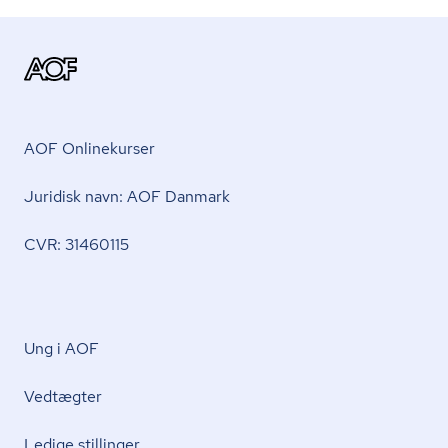
AOF Onlinekurser
Juridisk navn: AOF Danmark
CVR: 31460115
Ung i AOF
Vedtægter
Ledige stillinger