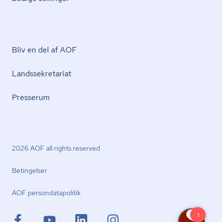
Bliv en del af AOF
Lands­se­kre­ta­ri­at
Presserum
2026 AOF all rights reserved
Betingelser
AOF per­son­da­ta­po­li­tik