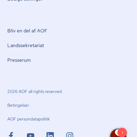
Bliv en del af AOF
Lands­se­kre­ta­ri­at
Presserum
2026 AOF all rights reserved
Betingelser
AOF per­son­da­ta­po­li­tik