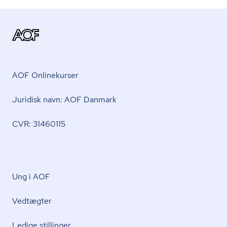
AOF Onlinekurser
Juridisk navn: AOF Danmark
CVR: 31460115
Ung i AOF
Vedtægter
Ledige stillinger