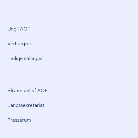
Ung i AOF
Vedtægter
Ledige stillinger
Bliv en del af AOF
Lands­se­kre­ta­ri­at
Presserum