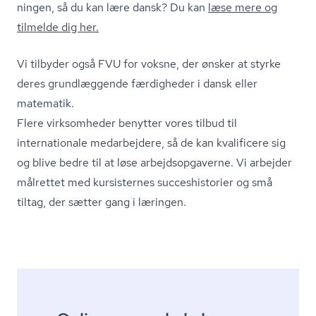
nin­gen, så du kan lære dansk? Du kan
læse mere og
tilmelde dig her.
Vi tilbyder også FVU for voksne, der ønsker at styrke
deres grundlæggende færdigheder i dansk eller
matematik.
Flere virksomheder benytter vores tilbud til
internationale medarbejdere, så de kan kvalificere sig
og blive bedre til at løse ar­bejds­op­ga­ver­ne. Vi arbejder
målrettet med kursisternes suc­ces­hi­sto­ri­er og små
tiltag, der sætter gang i læringen.