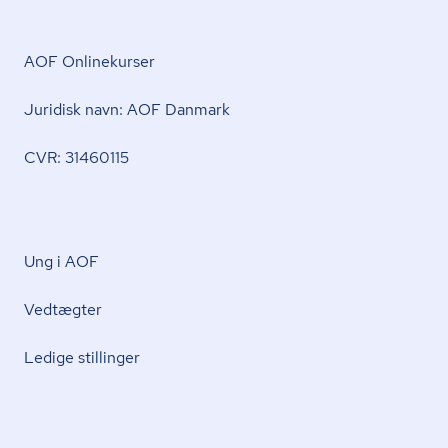
AOF Onlinekurser
Juridisk navn: AOF Danmark
CVR: 31460115
Ung i AOF
Vedtægter
Ledige stillinger