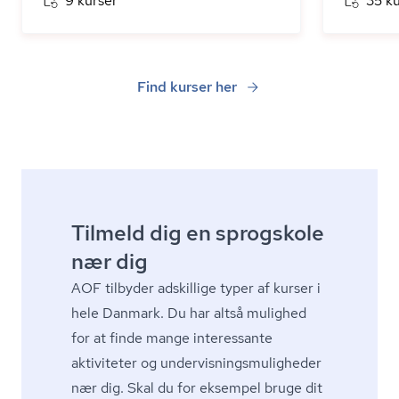
9 kurser
35 k
Find kurser her
Tilmeld dig en sprogskole
nær dig
AOF tilbyder adskillige typer af kurser i
hele Danmark. Du har altså mulighed
for at finde mange interessante
aktiviteter og un­der­vis­nings­mu­lig­he­der
nær dig. Skal du for eksempel bruge dit