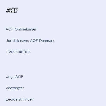
AOF Onlinekurser
Juridisk navn: AOF Danmark
CVR: 31460115
Ung i AOF
Vedtægter
Ledige stillinger