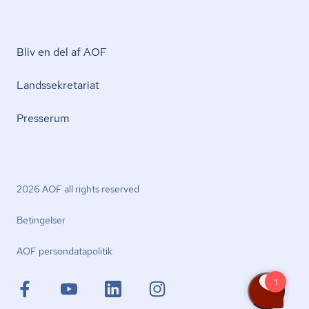
Bliv en del af AOF
Lands­se­kre­ta­ri­at
Presserum
2026 AOF all rights reserved
Betingelser
AOF per­son­da­ta­po­li­tik
facebook.com
youtube.com
linkedin.com
instagram.com