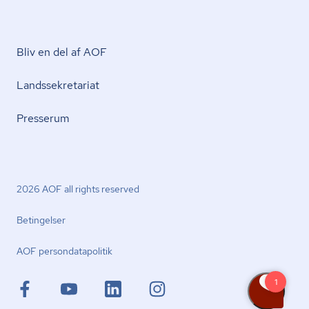
Bliv en del af AOF
Lands­se­kre­ta­ri­at
Presserum
2026 AOF all rights reserved
Betingelser
AOF per­son­da­ta­po­li­tik
facebook.com
youtube.com
linkedin.com
instagram.com