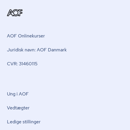
AOF Onlinekurser
Juridisk navn: AOF Danmark
CVR: 31460115
Ung i AOF
Vedtægter
Ledige stillinger