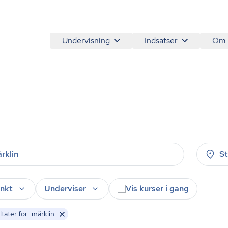
Undervisning
Indsatser
Om
S
nkt
Underviser
Vis kurser i gang
tater for "märklin"