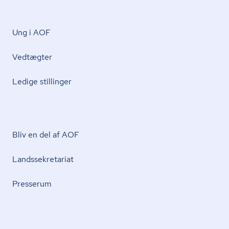
Ung i AOF
Vedtægter
Ledige stillinger
Bliv en del af AOF
Lands­se­kre­ta­ri­at
Presserum