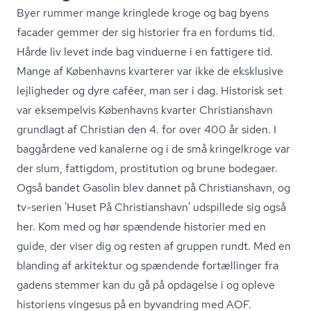
Byer rummer mange kringlede kroge og bag byens
facader gemmer der sig historier fra en fordums tid.
Hårde liv levet inde bag vinduerne i en fattigere tid.
Mange af Københavns kvarterer var ikke de eksklusive
lejligheder og dyre caféer, man ser i dag. Historisk set
var eksempelvis Københavns kvarter Christianshavn
grundlagt af Christian den 4. for over 400 år siden. I
baggårdene ved kanalerne og i de små kringelkroge var
der slum, fattigdom, prostitution og brune bodegaer.
Også bandet Gasolin blev dannet på Christianshavn, og
tv-serien 'Huset På Chri­sti­ans­havn' udspillede sig også
her. Kom med og hør spændende historier med en
guide, der viser dig og resten af gruppen rundt. Med en
blanding af arkitektur og spændende fortællinger fra
gadens stemmer kan du gå på opdagelse i og opleve
historiens vingesus på en byvandring med AOF.