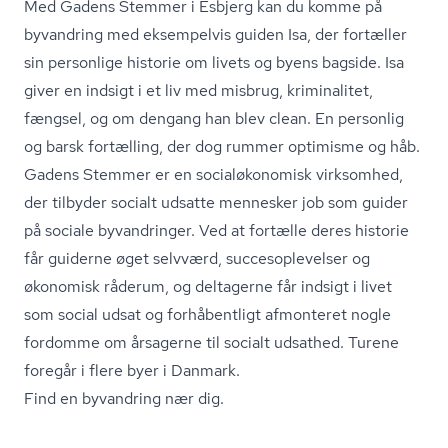
Med Gadens Stemmer i Esbjerg kan du komme på
byvandring med eksempelvis guiden Isa, der fortæller
sin personlige historie om livets og byens bagside. Isa
giver en indsigt i et liv med misbrug, kriminalitet,
fængsel, og om dengang han blev clean. En personlig
og barsk fortælling, der dog rummer optimisme og håb.
Gadens Stemmer er en so­ci­alø­ko­no­misk virksomhed,
der tilbyder socialt udsatte mennesker job som guider
på sociale byvandringer. Ved at fortælle deres historie
får guiderne øget selvværd, suc­ces­op­le­vel­ser og
økonomisk råderum, og deltagerne får indsigt i livet
som social udsat og forhåbentligt afmonteret nogle
fordomme om årsagerne til socialt udsathed. Turene
foregår i flere byer i Danmark.
Find en byvandring nær dig.