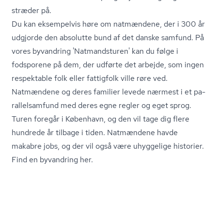
stræder på.
Du kan eksempelvis høre om natmændene, der i 300 år
udgjorde den absolutte bund af det danske samfund. På
vores byvandring 'Nat­mands­tu­ren' kan du følge i
fodsporene på dem, der udførte det arbejde, som ingen
respektable folk eller fattigfolk ville røre ved.
Natmændene og deres familier levede nærmest i et pa­
ral­lel­sam­fund med deres egne regler og eget sprog.
Turen foregår i København, og den vil tage dig flere
hundrede år tilbage i tiden. Natmændene havde
makabre jobs, og der vil også være uhyggelige historier.
Find en byvandring her.