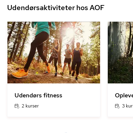
Udendørsaktiviteter hos AOF
Udendørs fitness
Opleve
2 kurser
3 kur