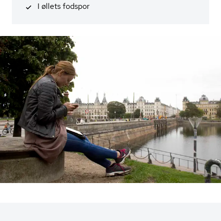
I øllets fodspor