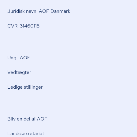
Juridisk navn: AOF Danmark
CVR: 31460115
Ung i AOF
Vedtægter
Ledige stillinger
Bliv en del af AOF
Lands­se­kre­ta­ri­at