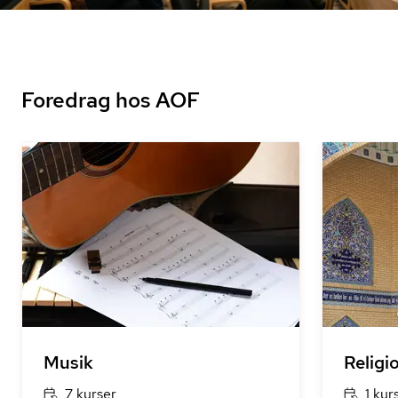
Foredrag hos AOF
Musik
Religi
7 kurser
1 kur