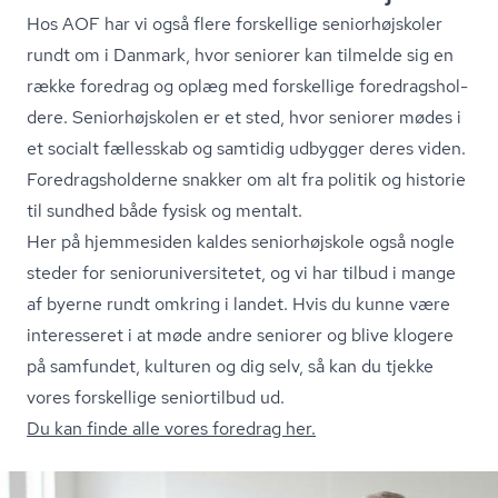
Hos AOF har vi også flere forskellige se­ni­o­r­højsko­ler
rundt om i Danmark, hvor seniorer kan tilmelde sig en
række foredrag og oplæg med forskellige fored­rags­hol­
de­re. Se­ni­o­r­højsko­len er et sted, hvor seniorer mødes i
et socialt fællesskab og samtidig udbygger deres viden.
Fored­rags­hol­der­ne snakker om alt fra politik og historie
til sundhed både fysisk og mentalt.
Her på hjemmesiden kaldes seniorhøjskole også nogle
steder for se­ni­o­ru­ni­ver­si­te­tet, og vi har tilbud i mange
af byerne rundt omkring i landet. Hvis du kunne være
interesseret i at møde andre seniorer og blive klogere
på samfundet, kulturen og dig selv, så kan du tjekke
vores forskellige seniortilbud ud.
Du kan finde alle vores foredrag her.