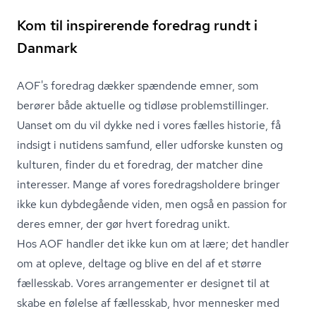
Kom til inspirerende foredrag rundt i
Danmark
AOF's foredrag dækker spændende emner, som
berører både aktuelle og tidløse pro­blem­stil­lin­ger.
Uanset om du vil dykke ned i vores fælles historie, få
indsigt i nutidens samfund, eller udforske kunsten og
kulturen, finder du et foredrag, der matcher dine
interesser. Mange af vores fored­rags­hol­de­re bringer
ikke kun dybdegående viden, men også en passion for
deres emner, der gør hvert foredrag unikt.
Hos AOF handler det ikke kun om at lære; det handler
om at opleve, deltage og blive en del af et større
fællesskab. Vores arrangementer er designet til at
skabe en følelse af fællesskab, hvor mennesker med