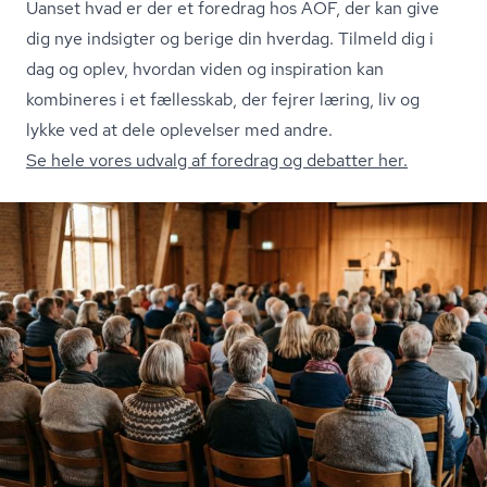
Uanset hvad er der et foredrag hos AOF, der kan give
dig nye indsigter og berige din hverdag. Tilmeld dig i
dag og oplev, hvordan viden og inspiration kan
kombineres i et fællesskab, der fejrer læring, liv og
lykke ved at dele oplevelser med andre.
Se hele vores udvalg af foredrag og debatter her.