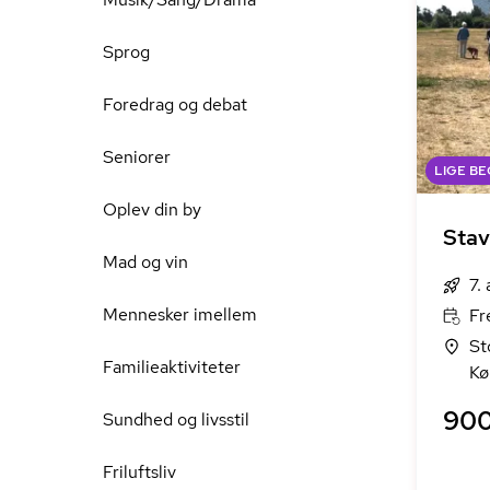
Sprog
Foredrag og debat
Seniorer
LIGE B
Oplev din by
Stav
Mad og vin
7.
Mennesker imellem
Fr
St
Familieaktiviteter
Kø
900
Sundhed og livsstil
Friluftsliv