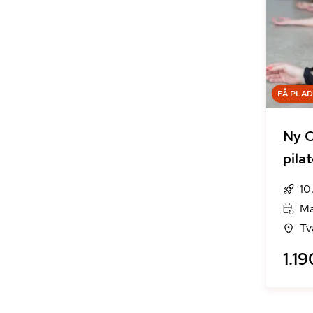
FÅ PLA
Ny C
pila
10
Ma
Tv
1.19