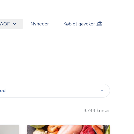
 AOF
Nyheder
Køb et gavekort
ted
3.749 kurser