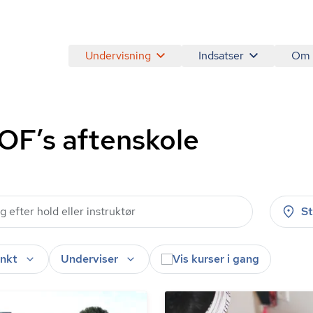
Undervisning
Indsatser
Om
AOF’s aftenskole
S
nkt
Underviser
Vis kurser i gang