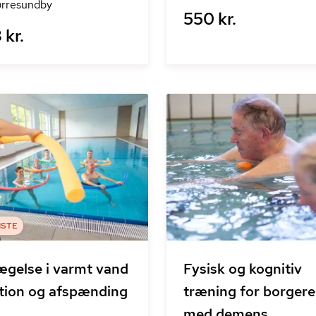
rresundby
550 kr.
 kr.
ISTE
gelse i varmt vand
Fysisk og kognitiv
tion og afspænding
træning for borgere
med demens