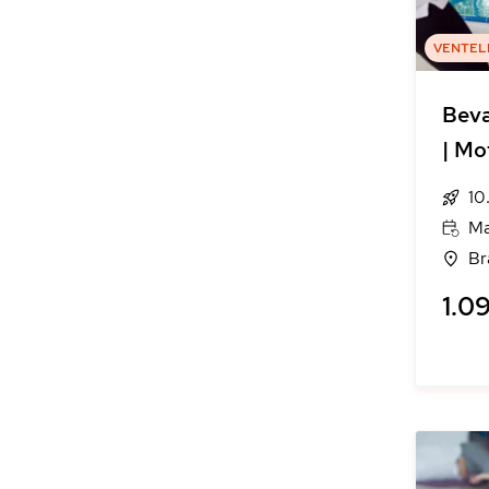
VENTEL
Bevæ
| Mo
10
Ma
Br
1.09