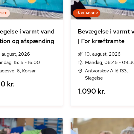
ISTE
FÅ PLADSER
gelse i varmt vand
Bevægelse i varmt 
tion og afspænding
| For kræftramte
. august, 2026
10. august, 2026
ndag, 15:15 - 16:00
Mandag, 08:45 - 09:3
agesvej 6, Korsør
Antvorskov Allé 133,
Slagelse
0 kr.
1.090 kr.