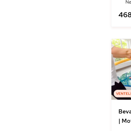
Nø
468
VENTEL
Bevæ
| Mo