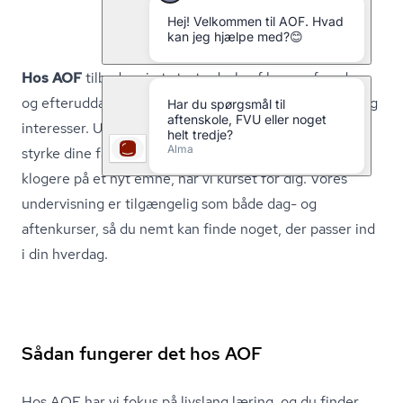
Hos AOF
tilbyder vi et stort udvalg af kurser, foredrag
og ef­ter­ud­dan­nel­ser, der passer til netop dine behov og
interesser. Uanset om du søger personlig udvikling, vil
styrke dine faglige kompetencer eller ønsker at blive
klogere på et nyt emne, har vi kurset for dig. Vores
undervisning er tilgængelig som både dag- og
aftenkurser, så du nemt kan finde noget, der passer ind
i din hverdag.
Sådan fungerer det hos AOF
Hos AOF har vi fokus på livslang læring, og du finder