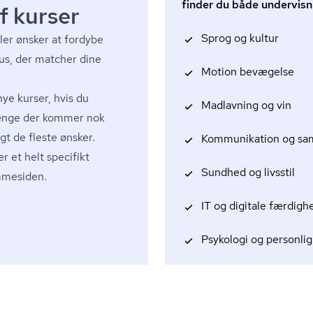
finder du både undervisn
f kurser
Sprog og kultur
er ønsker at fordybe
sus, der matcher dine
Motion bevægelse
nye kurser, hvis du
Madlavning og vin
længe der kommer nok
t de fleste ønsker.
Kommunikation og sa
er et helt specifikt
Sundhed og livsstil
emmesiden.
IT og digitale færdigh
Psykologi og personlig