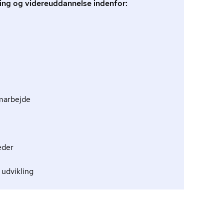
ing og videreuddannelse indenfor:
marbejde
eder
 udvikling