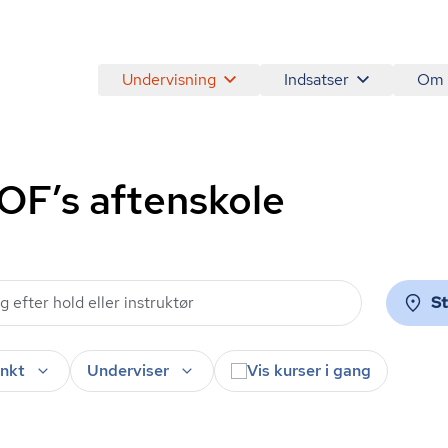
Undervisning
Indsatser
Om
AOF’s aftenskole
S
nkt
Underviser
Vis kurser i gang