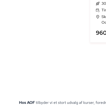
30
Ti
Sk
O
960
Hos AOF
tilbyder vi et stort udvalg af kurser, foredra