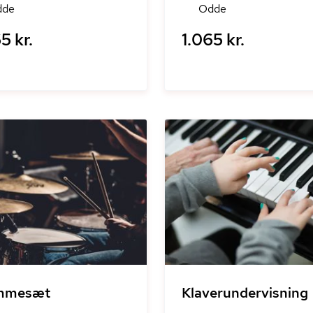
dde
Odde
5 kr.
1.065 kr.
mmesæt
Klaverundervisning