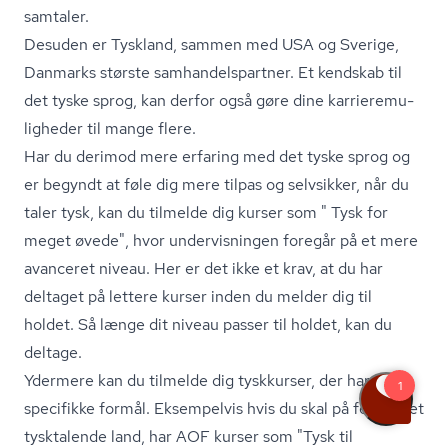
sam­ta­ler.
Desuden er Tyskland, sammen med USA og Sverige,
Danmarks største sam­han­dels­part­ner. Et kendskab til
det tyske sprog, kan derfor også gøre dine kar­ri­e­re­mu­
lig­he­der til mange flere.
Har du derimod mere erfaring med det tyske sprog og
er begyndt at føle dig mere tilpas og selvsikker, når du
taler tysk, kan du tilmelde dig kurser som " Tysk for
meget øvede", hvor undervisningen foregår på et mere
avanceret niveau. Her er det ikke et krav, at du har
deltaget på lettere kurser inden du melder dig til
holdet. Så længe dit niveau passer til holdet, kan du
deltage.
Ydermere kan du tilmelde dig tyskkurser, der har
specifikke formål. Eksempelvis hvis du skal på ferie til et
tysktalende land, har AOF kurser som "Tysk til