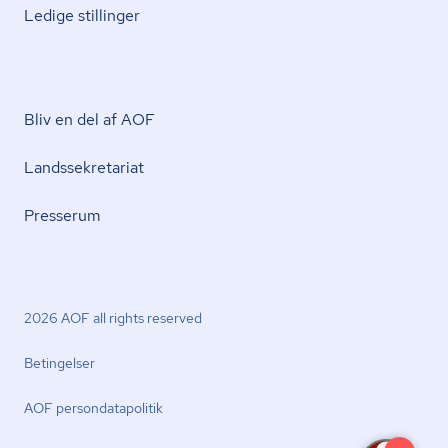
Ledige stillinger
Bliv en del af AOF
Lands­se­kre­ta­ri­at
Presserum
2026 AOF all rights reserved
Betingelser
AOF per­son­da­ta­po­li­tik