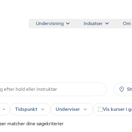
Undervisning
Indsatser
Om
S
u
Tidspunkt
Underviser
Vis kurser i 
ser matcher dine søgekriterier