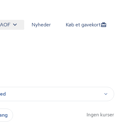
 AOF
Nyheder
Køb et gavekort
ted
Ingen kurser
gang