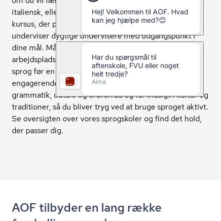
om du vil lære dansk, forbedre dit engelsk eller
italiensk, eller starte på et helt nyt sprog, finder du et
kursus, der passer til dig. På vores sprogskoler
underviser dygtige undervisere med udgangspunkt i
dine mål. Måske vil du styrke dine kompetencer på
arbejdspladsen, tale dansk med kollegaer eller lære et
sprog før en rejse til Spanien. Undervisningen er
engagerende og praksisnær. Du arbejder med
grammatik, udtale og ordforråd og får indsigt i kultur og
traditioner, så du bliver tryg ved at bruge sproget aktivt.
Se oversigten over vores sprogskoler og find det hold,
der passer dig.
AOF tilbyder en lang række