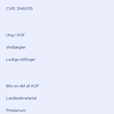
CVR: 31460115
Ung i AOF
Vedtægter
Ledige stillinger
Bliv en del af AOF
Lands­se­kre­ta­ri­at
Presserum