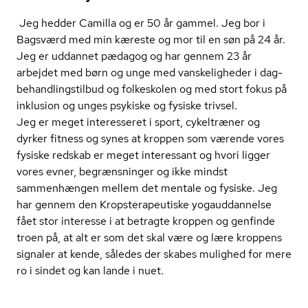
Jeg hedder Camilla og er 50 år gammel. Jeg bor i
Bagsværd med min kæreste og mor til en søn på 24 år.
Jeg er uddannet pædagog og har gennem 23 år
arbejdet med børn og unge med vanskeligheder i dag­
be­hand­lings­til­bud og folkeskolen og med stort fokus på
inklusion og unges psykiske og fysiske trivsel.
Jeg er meget interesseret i sport, cykeltræner og
dyrker fitness og synes at kroppen som værende vores
fysiske redskab er meget interessant og hvori ligger
vores evner, begrænsninger og ikke mindst
sammenhængen mellem det mentale og fysiske. Jeg
har gennem den Kro­p­ste­ra­pe­u­ti­ske yogauddannelse
fået stor interesse i at betragte kroppen og genfinde
troen på, at alt er som det skal være og lære kroppens
signaler at kende, således der skabes mulighed for mere
ro i sindet og kan lande i nuet.