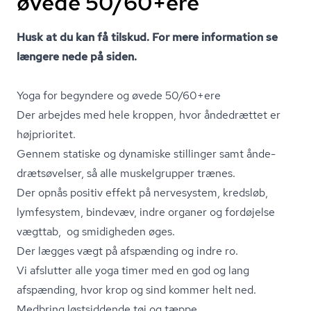
øvede 50/60+ere
Husk at du kan få tilskud. For mere information se
længere nede på siden.
Yoga for begyndere og øvede 50/60+ere
Der arbejdes med hele kroppen, hvor åndedrættet er
højprioritet.
Gennem statiske og dynamiske stillinger samt ån­de­
drætsø­vel­ser, så alle muskelgrupper trænes.
Der opnås positiv effekt på nervesystem, kredsløb,
lymfesystem, bindevæv, indre organer og fordøjelse
vægttab, og smidigheden øges.
Der lægges vægt på afspænding og indre ro.
Vi afslutter alle yoga timer med en god og lang
afspænding, hvor krop og sind kommer helt ned.
Medbring løstsiddende tøj og tæppe.