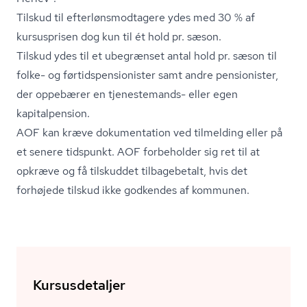
Tilskud til ef­ter­løns­mod­ta­ge­re ydes med 30 % af
kursusprisen dog kun til ét hold pr. sæson.
Tilskud ydes til et ubegrænset antal hold pr. sæson til
folke- og før­tids­pen­sio­ni­ster samt andre pensionister,
der oppebærer en tjenestemands- eller egen
kapitalpension.
AOF kan kræve dokumentation ved tilmelding eller på
et senere tidspunkt. AOF forbeholder sig ret til at
opkræve og få tilskuddet tilbagebetalt, hvis det
forhøjede tilskud ikke godkendes af kommunen.
Kursusdetaljer