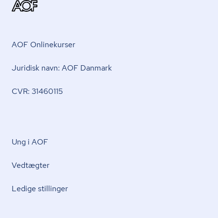
AOF Onlinekurser
Juridisk navn: AOF Danmark
CVR: 31460115
Ung i AOF
Vedtægter
Ledige stillinger