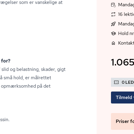
evægelser som er vanskelige at
Mandag
16 lekt
Mandag
Hold n
Kontakt
1.065
 for?
lid og belastning, skader, gigt
 små hold, er målrettet
0 LE
ig opmærksomhed på det
Tilmeld 
ssin.
Priser f