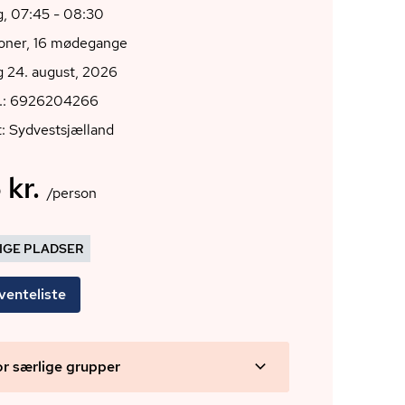
, 07:45 - 08:30
ioner, 16 mødegange
 24. august, 2026
r.: 6926204266
: Sydvestsjælland
 kr.
/person
DIGE PLADSER
venteliste
or særlige grupper