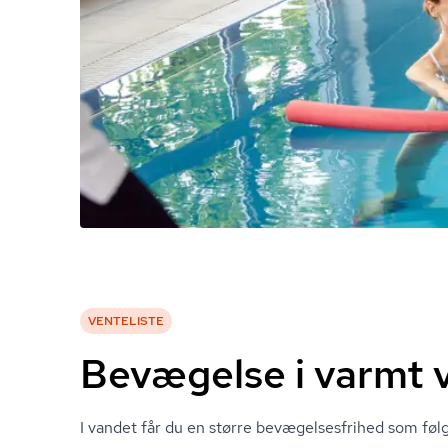
VENTELISTE
Bevægelse i varmt 
I vandet får du en større be­væ­gel­ses­fri­hed som f