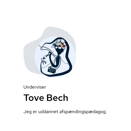
Underviser
Tove Bech
Jeg er uddannet af­spæn­dings­pæ­da­gog.