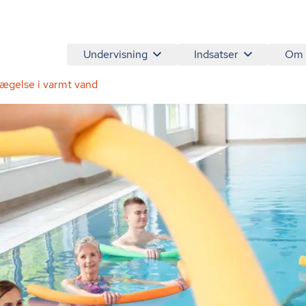
Undervisning
Indsatser
Om
ægelse i varmt vand