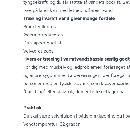
tyngdekraft, og du får støtte af vandets opdrift. B
lave på land, kan med lethed udføres i vand.
Træning i varmt vand giver mange fordele
Smerter lindres
Ødemer reduceres
Du slapper godt af
Velværet øges
Hvem er træning i varmtvands­bas­sin særlig godt
For dig med muskel- og ledproblemer, forårsaget af s
og andre sygdomme. Undervisningen, der foregår på
personer med en fysisk skavank, som kræver særl
"handicap" eller skavank, den enkelte deltager har.
Praktisk
Du skal være selvhjulpen i både omklædning og i ba
Vandtemperatur: 32 grader