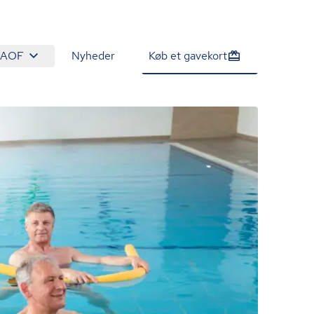
 AOF
Nyheder
Køb et gavekort
1.065 kr.
Tilmeld venteliste
/person