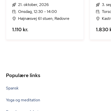
21. oktober, 2026
3. s
Onsdag, 12:30 - 14:00
Torsd
Højnæsvej 61 stuen, Rødovre
Kast
1.110 kr.
1.830 k
Populære links
Spansk
Yoga og meditation