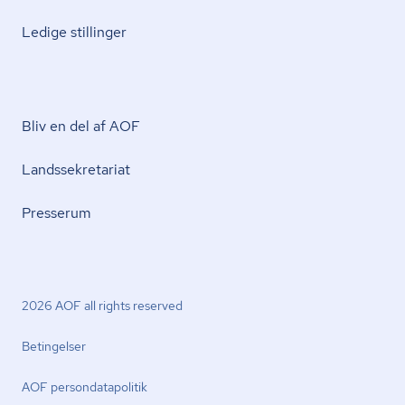
Ledige stillinger
Bliv en del af AOF
Lands­se­kre­ta­ri­at
Presserum
2026 AOF all rights reserved
Betingelser
AOF per­son­da­ta­po­li­tik