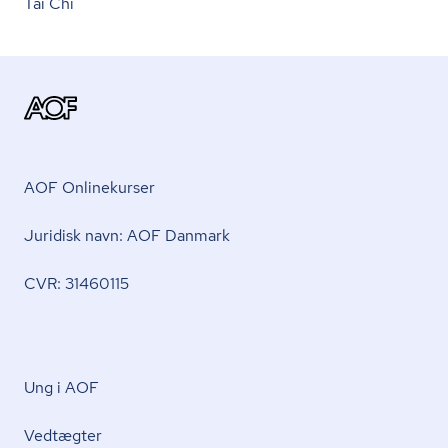
Tai Chi
AOF Onlinekurser
Juridisk navn: AOF Danmark
CVR: 31460115
Ung i AOF
Vedtægter