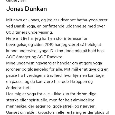
Underviser
Jonas Dunkan
Mit navn er Jonas, og jeg er uddannet hatha-yogalærer
ved Dansk Yoga, en omfattende uddannelse med over
800 timers undervisning.
Hele mit liv har jeg haft en stor interesse for
bevægelse, og siden 2019 har jeg været så heldig at
kunne undervise i yoga. Du kan finde mig på hold hos
AOF Amager og AOF Rødovre.
Mine un­der­vis­nings­vær­di­er handler om at gøre yoga
jordnær og tilgængelig for alle. Mit mål er at give dig en
pause fra hverdagens travlhed, hvor hjernen kan tage
en pause, og du kan være til stede i kroppen og
åndedrættet.
Hos mig er yoga for alle – ikke kun for de smidige,
stærke eller spirituelle, men for helt almindelige
mennesker, der søger ro, gode stræk og nærvær.
Uanset din alder, kropsform eller erfaring er der plads til