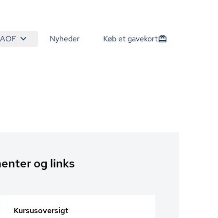
 AOF
Nyheder
Køb et gavekort
nter og links
Kursusoversigt