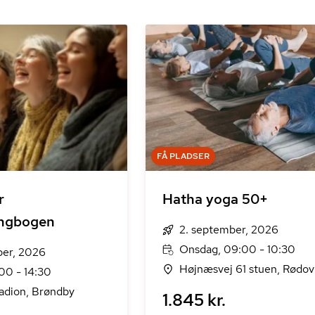
FÅ PLADSER
r
Hatha yoga 50+
angbogen
2. september, 2026
Onsdag, 09:00 - 10:30
ber, 2026
Højnæsvej 61 stuen, Rødov
00 - 14:30
adion, Brøndby
1.845 kr.