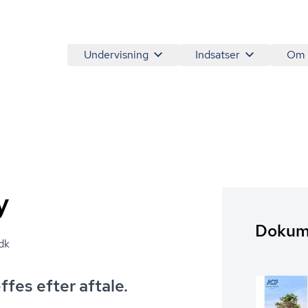
Undervisning
Indsatser
Om
y
Dokume
dk
fes efter aftale.