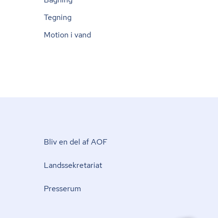
Tegning
Motion i vand
Bliv en del af AOF
Lands­se­kre­ta­ri­at
Presserum