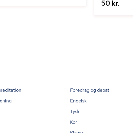
50 kr.
meditation
Foredrag og debat
æning
Engelsk
Tysk
Kor
Klaver