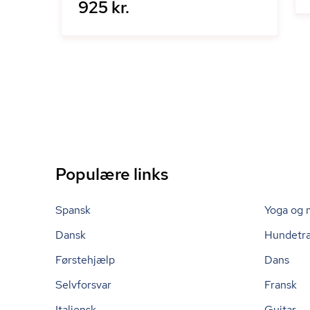
925 kr.
Populære links
Spansk
Yoga og 
Dansk
Hundetr
Førstehjælp
Dans
Selvforsvar
Fransk
Italiensk
Guitar