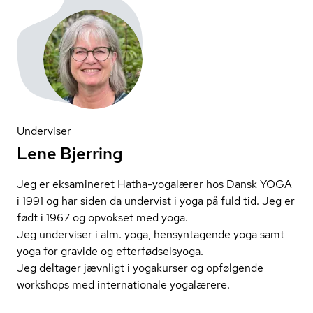
Underviser
Lene Bjerring
Jeg er eksamineret Hatha-yogalærer hos Dansk YOGA
i 1991 og har siden da undervist i yoga på fuld tid. Jeg er
født i 1967 og opvokset med yoga.
Jeg underviser i alm. yoga, hensyntagende yoga samt
yoga for gravide og ef­ter­fød­sel­sy­o­ga.
Jeg deltager jævnligt i yogakurser og opfølgende
workshops med internationale yogalærere.