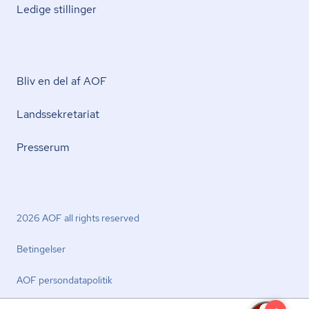
Ledige stillinger
Bliv en del af AOF
Lands­se­kre­ta­ri­at
Presserum
2026 AOF all rights reserved
Betingelser
AOF per­son­da­ta­po­li­tik