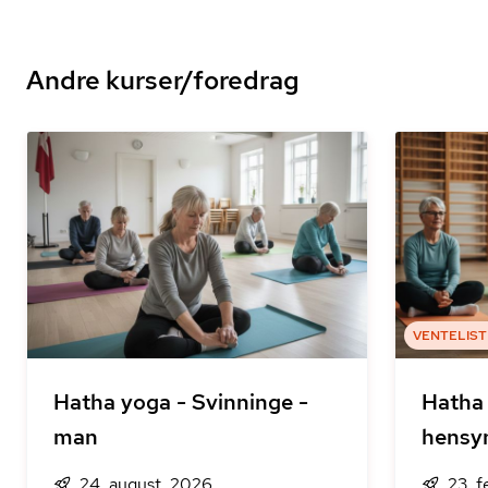
Andre kurser/foredrag
VENTELIST
Hatha yoga - Svinninge -
Hatha 
man
hensy
24. august, 2026
23. f