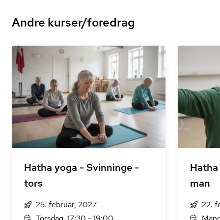
Andre kurser/foredrag
Hatha yoga - Svinninge -
Hatha 
tors
man
25. februar, 2027
22. f
Torsdag, 17:30 - 19:00
Mand