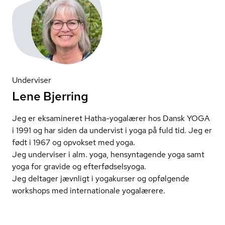
Underviser
Lene Bjerring
Jeg er eksamineret Hatha-yogalærer hos Dansk YOGA
i 1991 og har siden da undervist i yoga på fuld tid. Jeg er
født i 1967 og opvokset med yoga.
Jeg underviser i alm. yoga, hensyntagende yoga samt
yoga for gravide og ef­ter­fød­sel­sy­o­ga.
Jeg deltager jævnligt i yogakurser og opfølgende
workshops med internationale yogalærere.