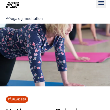
Åben
Yoga og meditation
FÅ PLADSER