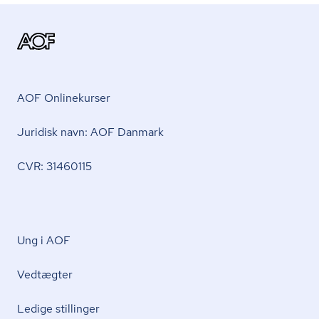
AOF Onlinekurser
Juridisk navn: AOF Danmark
CVR: 31460115
Ung i AOF
Vedtægter
Ledige stillinger