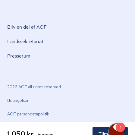
Bliv en del af AOF
Lands­se­kre­ta­ri­at
Presserum
2026 AOF all rights reserved
Betingelser
AOF per­son­da­ta­po­li­tik
1.050 kr.
Tilmeld nu
/person